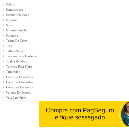
Saleiro
Sanduicheira
Secador De Copo
Socador
Suco
Suporte Botijão
Suqueira
Tábua De Carne
Taça
Talher Plastico
Tessoura Para Cozinha
Toalha De Mesa
Torneira Para Filtro
Triturador
Utencilio Descartavel
Utencilio Domestico
Utencilios De Isopor
Valvula De Pressão
Vela Para Filtro