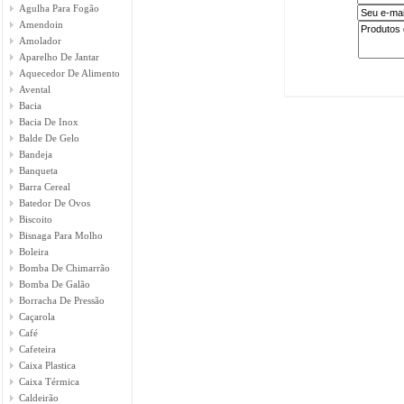
Agulha Para Fogão
Amendoin
Amolador
Aparelho De Jantar
Aquecedor De Alimento
Avental
Bacia
Bacia De Inox
Balde De Gelo
Bandeja
Banqueta
Barra Cereal
Batedor De Ovos
Biscoito
Bisnaga Para Molho
Boleira
Bomba De Chimarrão
Bomba De Galão
Borracha De Pressão
Caçarola
Café
Cafeteira
Caixa Plastica
Caixa Térmica
Caldeirão