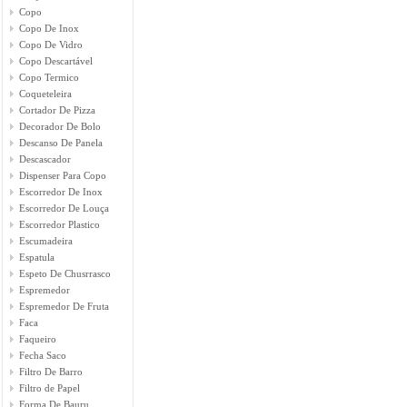
Copo
Copo De Inox
Copo De Vidro
Copo Descartável
Copo Termico
Coqueteleira
Cortador De Pizza
Decorador De Bolo
Descanso De Panela
Descascador
Dispenser Para Copo
Escorredor De Inox
Escorredor De Louça
Escorredor Plastico
Escumadeira
Espatula
Espeto De Chusrrasco
Espremedor
Espremedor De Fruta
Faca
Faqueiro
Fecha Saco
Filtro De Barro
Filtro de Papel
Forma De Bauru