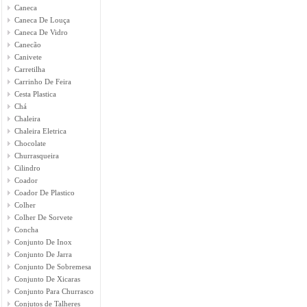
Caneca
Caneca De Louça
Caneca De Vidro
Canecão
Canivete
Carretilha
Carrinho De Feira
Cesta Plastica
Chá
Chaleira
Chaleira Eletrica
Chocolate
Churrasqueira
Cilindro
Coador
Coador De Plastico
Colher
Colher De Sorvete
Concha
Conjunto De Inox
Conjunto De Jarra
Conjunto De Sobremesa
Conjunto De Xicaras
Conjunto Para Churrasco
Conjutos de Talheres