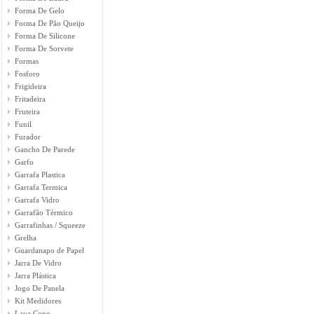
Forma De Gelo
Forma De Pão Queijo
Forma De Silicone
Forma De Sorvete
Formas
Fosforo
Frigideira
Fritadeira
Fruteira
Funil
Furador
Gancho De Parede
Garfo
Garrafa Plastica
Garrafa Termica
Garrafa Vidro
Garrafão Térmico
Garrafinhas / Squeeze
Grelha
Guardanapo de Papel
Jarra De Vidro
Jarra Plástica
Jogo De Panela
Kit Medidores
Lava Copo