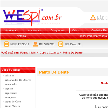
Artesanato
Automotivo
Brinquedos
Cabos
Cuidados Pes
Telefonia
Toner Para Impressora
Você está em:
Página Inicial
»
Copa e Cozinha
»
Palito De Dente
Copa e Cozinha
Palito De Dente
Abridor
Absorvedor De Odores
Nenh
Acendedor
Açucar
Açucareiro
Caso você não encontr
Adoçante
os itens que deseja
Agua de Coco
Agua Mineral