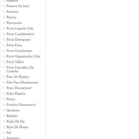
Pegador
Peneira De Inox
Peneiras
Pipoca
Pipoqueira
Porta Capsula Cafe
Porta Condimentos
Porta Detergente
Porta Frios
Porta Guardanapo
Porta Organizador Cafe
Porta Talher
Porta Utensilios De
Cozinha
Pote De Plastico
Pote Para Mantimento
Prato Descartavel
Prato Plastico
Pratos
Produto Descartavel
Queijeira
Ralador
Rodo De Pia
Rolo De Massa
Sal
Saladeira