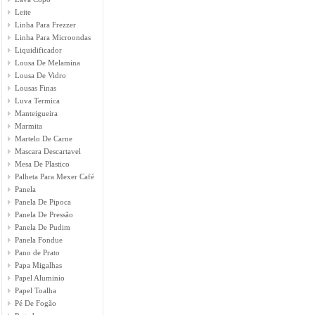
Leite
Linha Para Frezzer
Linha Para Microondas
Liquidificador
Lousa De Melamina
Lousa De Vidro
Lousas Finas
Luva Termica
Manteigueira
Marmita
Martelo De Carne
Mascara Descartavel
Mesa De Plastico
Palheta Para Mexer Café
Panela
Panela De Pipoca
Panela De Pressão
Panela De Pudim
Panela Fondue
Pano de Prato
Papa Migalhas
Papel Aluminio
Papel Toalha
Pé De Fogão