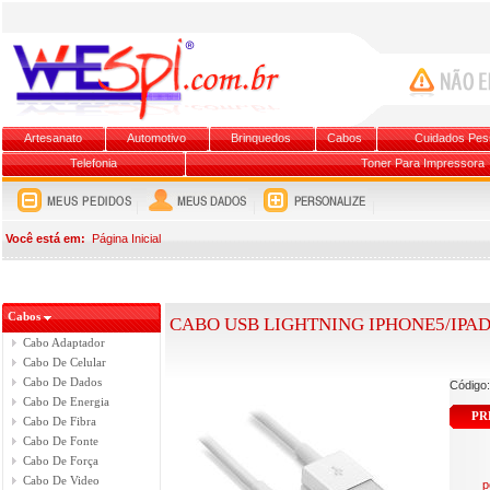
Artesanato
Automotivo
Brinquedos
Cabos
Cuidados Pes
Telefonia
Toner Para Impressora
Você está em:
Página Inicial
Cabos
CABO USB LIGHTNING IPHONE5/IPAD4
Cabo Adaptador
Cabo De Celular
Cabo De Dados
Código
Cabo De Energia
PR
Cabo De Fibra
Cabo De Fonte
Cabo De Força
Cabo De Video
p