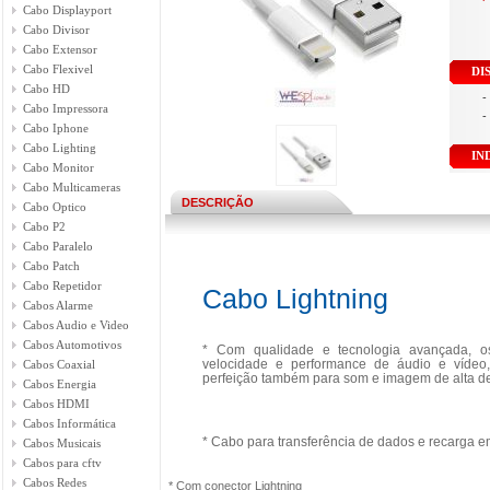
Cabo Displayport
Cabo Divisor
Cabo Extensor
Cabo Flexivel
DI
Cabo HD
-
Cabo Impressora
-
Cabo Iphone
Cabo Lighting
IN
Cabo Monitor
Cabo Multicameras
DESCRIÇÃO
Cabo Optico
Cabo P2
Cabo Paralelo
Cabo Patch
Cabo Repetidor
Cabo Lightning
Cabos Alarme
Cabos Audio e Video
Cabos Automotivos
* Com qualidade e tecnologia avançada, o
velocidade e performance de áudio e vídeo
Cabos Coaxial
perfeição também para som e imagem de alta de
Cabos Energia
Cabos HDMI
Cabos Informática
* Cabo para transferência de dados e recarga em
Cabos Musicais
Cabos para cftv
Cabos Redes
* Com conector Lightning