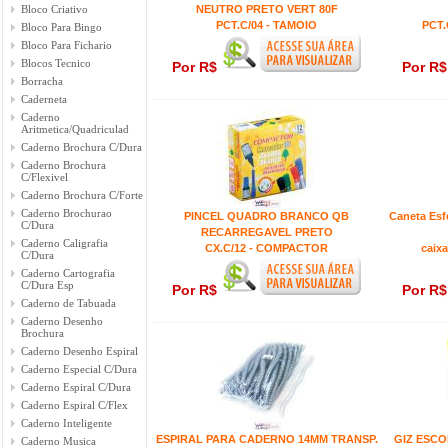
Bloco Criativo
NEUTRO PRETO VERT 80F
PCT.C/04 - TAMOIO
PCT.
Bloco Para Bingo
Bloco Para Fichario
Blocos Tecnico
Por R$
Por R
Borracha
Caderneta
Caderno
Aritmetica/Quadriculad
Caderno Brochura C/Dura
Caderno Brochura
C/Flexivel
Caderno Brochura C/Forte
Caderno Brochurao
PINCEL QUADRO BRANCO QB
Caneta Esf
C/Dura
RECARREGAVEL PRETO
Caderno Caligrafia
CX.C/12 - COMPACTOR
caixa
C/Dura
Caderno Cartografia
C/Dura Esp
Por R$
Por R
Caderno de Tabuada
Caderno Desenho
Brochura
Caderno Desenho Espiral
Caderno Especial C/Dura
Caderno Espiral C/Dura
Caderno Espiral C/Flex
Caderno Inteligente
ESPIRAL PARA CADERNO 14MM TRANSP.
GIZ ESC
Caderno Musica