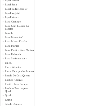
Papel Parana
Papel Seda
Papel Sulfite Escolar
Papel Vegetal
Papel Verniz
Pasta Catalogo
Pasta Com Elastico De
Papelão
Pasta L
Pasta Maleta A-3
Pasta Maleta Escolar
Pasta Plastica
Pasta Plastica Com Motivo
Pasta Polionda
Pasta Sanfonada A-4
Pincel
Pincel Atomico
Pincel Para quadro branco
Pistola De Cola Quente
Plastico Adesivo
Plastico Para Encapar
Produto Para limpeza
Quadro
Quadro
Regua
Tabela Química