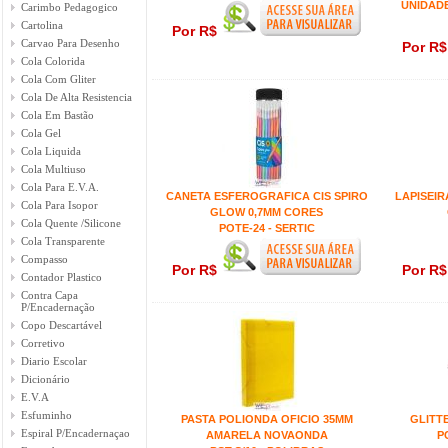
UNIDADE
Carimbo Pedagogico
Cartolina
Por R$
Carvao Para Desenho
Por R
Cola Colorida
Cola Com Gliter
Cola De Alta Resistencia
Cola Em Bastão
Cola Gel
Cola Liquida
Cola Multiuso
Cola Para E.V.A.
CANETA ESFEROGRAFICA CIS SPIRO
LAPISEIR
Cola Para Isopor
GLOW 0,7MM CORES
Cola Quente /Silicone
POTE-24 - SERTIC
Cola Transparente
Compasso
Por R$
Por R
Contador Plastico
Contra Capa
P/Encadernação
Copo Descartável
Corretivo
Diario Escolar
Dicionário
E.V.A
Esfuminho
PASTA POLIONDA OFICIO 35MM
GLITT
Espiral P/Encadernaçao
AMARELA NOVAONDA
P