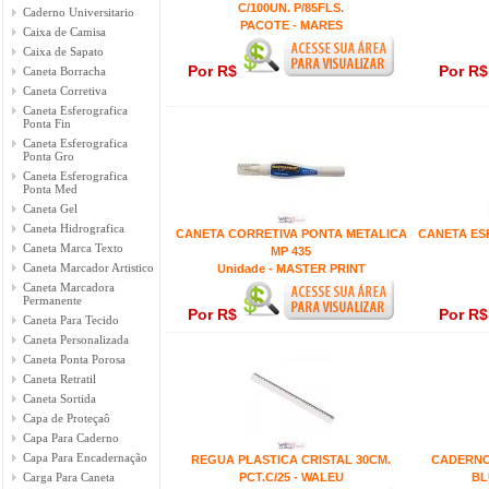
C/100UN. P/85FLS.
Caderno Universitario
PACOTE - MARES
Caixa de Camisa
Caixa de Sapato
Por R$
Por R
Caneta Borracha
Caneta Corretiva
Caneta Esferografica
Ponta Fin
Caneta Esferografica
Ponta Gro
Caneta Esferografica
Ponta Med
Caneta Gel
Caneta Hidrografica
CANETA CORRETIVA PONTA METALICA
CANETA ES
Caneta Marca Texto
MP 435
Caneta Marcador Artistico
Unidade - MASTER PRINT
Caneta Marcadora
Permanente
Por R$
Por R
Caneta Para Tecido
Caneta Personalizada
Caneta Ponta Porosa
Caneta Retratil
Caneta Sortida
Capa de Proteçaô
Capa Para Caderno
Capa Para Encadernação
REGUA PLASTICA CRISTAL 30CM.
CADERNO
Carga Para Caneta
PCT.C/25 - WALEU
BL