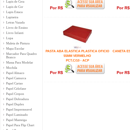
Lapis de Cera
Lapis de Cor
Por R$
Por R
Lapis Estaca
Lapiseira
Letras Vazada
Livro de Ensino
Livro Infanti
Lupa
Maleta de Pintura
Mapa Escolar
PASTA ABA ELASTICA PLASTICA OFICIO
CANETA E
Marcador Para Quadro
55MM VERMELHO
Branco
PCT.C/10 - ACP
Massa Para Modelar
Mochila
Por R$
Por R
Papel Almaco
Papel Camurca
Papel Cartao
Papel Celofane
Papel Crepon
Papel Dobradura
Papel Duplex
Papel Impermeavel
Papel Laminado
Papel Manteiga
Papel Para Flip Chart