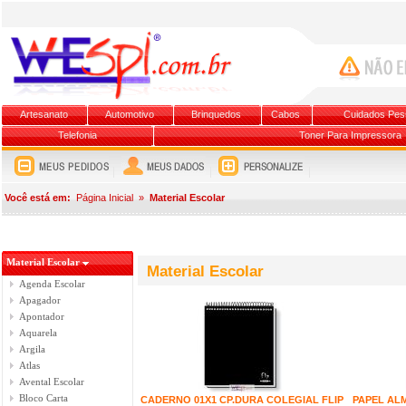
Artesanato
Automotivo
Brinquedos
Cabos
Cuidados Pes
Telefonia
Toner Para Impressora
Você está em:
Página Inicial
»
Material Escolar
Material Escolar
Material Escolar
Agenda Escolar
Apagador
Apontador
Aquarela
Argila
Atlas
Avental Escolar
Bloco Carta
CADERNO 01X1 CP.DURA COLEGIAL FLIP
PAPEL AL