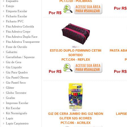
Esquadro
PCT.C/10 - POLIBRAS
Estojo
Por R
Etiqueta Escolar
Por R$
Fichario Escolar
Fichario PVC
Fita Adesiva Colorida
Fita Adesiva Crepe
Fita Adesiva Dupla Face
Fita Adesiva Transparente
Fone de Ouvido
ESTOJO DUPLO FEMININO CETIM
PASTA ABA
Gabarito
SORTIDO
Garrafinhas / Squeeze
PCT.C/04 - REFLEX
P
Giz de Cera
Giz Liquido
Por R$
Por R
Giz Para Quadro
Giz Pastel Oleoso
Giz Pastel Seco
Glitter
Globo Terrestre
Grafite
Impresso Escolar
Kit Escolar
Kit Normògrafo
GIZ DE CERA JUMBO BIG GIZ NEON
LAPISE
Lapis
GLITER 52G 6CORES
PCT.C/06 - ACRILEX
Lapis Carpinteiro