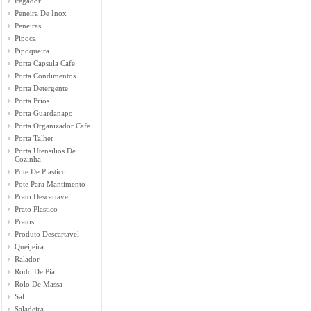
Pegador
Peneira De Inox
Peneiras
Pipoca
Pipoqueira
Porta Capsula Cafe
Porta Condimentos
Porta Detergente
Porta Frios
Porta Guardanapo
Porta Organizador Cafe
Porta Talher
Porta Utensilios De
Cozinha
Pote De Plastico
Pote Para Mantimento
Prato Descartavel
Prato Plastico
Pratos
Produto Descartavel
Queijeira
Ralador
Rodo De Pia
Rolo De Massa
Sal
Saladeira