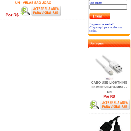
UN - VELAS SAO JOAO
Sua senha:
Por R$
Esqueceu a senha?
Clique aqui para receber sua
senha.
Destaques
CABO USB LIGHTNING
IPHONE5/IPAD4/MINI - -
UN
Por R$