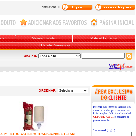
Institucional »
ica
Material Escolar
Material Escritório
Utilidade Domésticas
BUSCAR:
ORDENAR:
Informe nos campos abaixo seu
e-mail e senha para acessar suas
informações. Não é cadastrado?
CLIQUE AQUI
e cadastre-se
gratuitamente.
Seu e-mail (login):
A P/ FILTRO GOTEIRA TRADICIONAL STEFANI