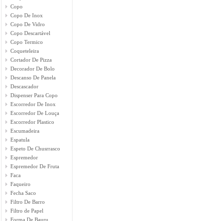
Copo
Copo De Inox
Copo De Vidro
Copo Descartável
Copo Termico
Coqueteleira
Cortador De Pizza
Decorador De Bolo
Descanso De Panela
Descascador
Dispenser Para Copo
Escorredor De Inox
Escorredor De Louça
Escorredor Plastico
Escumadeira
Espatula
Espeto De Chusrrasco
Espremedor
Espremedor De Fruta
Faca
Faqueiro
Fecha Saco
Filtro De Barro
Filtro de Papel
Forma De Bauru