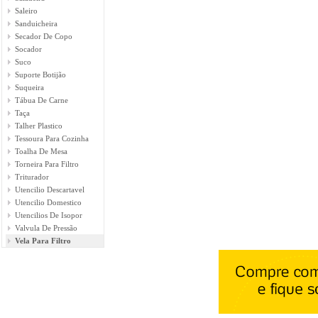
Saleiro
Sanduicheira
Secador De Copo
Socador
Suco
Suporte Botijão
Suqueira
Tábua De Carne
Taça
Talher Plastico
Tessoura Para Cozinha
Toalha De Mesa
Torneira Para Filtro
Triturador
Utencilio Descartavel
Utencilio Domestico
Utencilios De Isopor
Valvula De Pressão
Vela Para Filtro