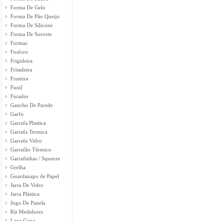
Forma De Gelo
Forma De Pão Queijo
Forma De Silicone
Forma De Sorvete
Formas
Fosforo
Frigideira
Fritadeira
Fruteira
Funil
Furador
Gancho De Parede
Garfo
Garrafa Plastica
Garrafa Termica
Garrafa Vidro
Garrafão Térmico
Garrafinhas / Squeeze
Grelha
Guardanapo de Papel
Jarra De Vidro
Jarra Plástica
Jogo De Panela
Kit Medidores
Lava Copo