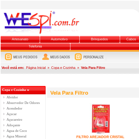
Artesanato
Automotivo
Brinquedos
Cabos
Telefonia
Você está em:
Página Inicial
»
Copa e Cozinha
»
Vela Para Filtro
Copa e Cozinha
Vela Para Filtro
Abridor
Absorvedor De Odores
Acendedor
Açucar
Açucareiro
Adoçante
Agua de Coco
Agua Mineral
FILTRO AREJADOR CRISTAL