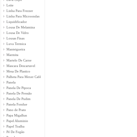
Leite
Linha Para Frezzer
Linha Para Microondas
Liquidificador
Lousa De Melamina
Lousa De Vidro
Lousas Finas
Luva Termica
Manteigueira
Marmita
Martelo De Carne
Mascara Descartavel
Mesa De Plastico
Palheta Para Mexer Café
Panela
Panela De Pipoca
Panela De Pressão
Panela De Pudim
Panela Fondue
Pano de Prato
Papa Migalhas
Papel Aluminio
Papel Toalha
Pé De Fogão