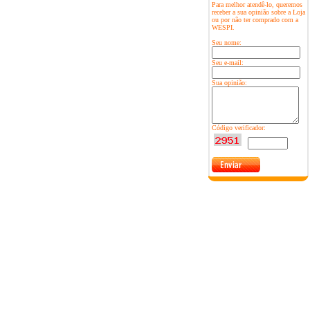
Para melhor atendê-lo, queremos
receber a sua opinião sobre a Loja
ou por não ter comprado com a
WESPI.
Seu nome:
Seu e-mail:
Sua opinião:
Código verificador: