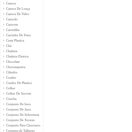
Caneca
Caneca De Louça
Caneca De Vidro
Canecão
Canivete
Carretilha
Carrinho De Feira
Cesta Plastica
Chá
Chaleira
Chaleira Eletrica
Chocolate
Churrasqueira
Cilindro
Coador
Coador De Plastico
Colher
Colher De Sorvete
Concha
Conjunto De Inox
Conjunto De Jarra
Conjunto De Sobremesa
Conjunto De Xicaras
Conjunto Para Churrasco
Conjutos de Talheres