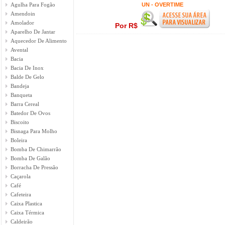
Agulha Para Fogão
UN - OVERTIME
Amendoin
Amolador
Por R$
Aparelho De Jantar
Aquecedor De Alimento
Avental
Bacia
Bacia De Inox
Balde De Gelo
Bandeja
Banqueta
Barra Cereal
Batedor De Ovos
Biscoito
Bisnaga Para Molho
Boleira
Bomba De Chimarrão
Bomba De Galão
Borracha De Pressão
Caçarola
Café
Cafeteira
Caixa Plastica
Caixa Térmica
Caldeirão