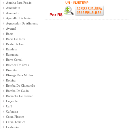
Agulha Para Fogão
UN - INJETEMP
Amendoin
Amolador
Por R$
Aparelho De Jantar
Aquecedor De Alimento
Avental
Bacia
Bacia De Inox
Balde De Gelo
Bandeja
Banqueta
Barra Cereal
Batedor De Ovos
Biscoito
Bisnaga Para Molho
Boleira
Bomba De Chimarrão
Bomba De Galão
Borracha De Pressão
Caçarola
Café
Cafeteira
Caixa Plastica
Caixa Térmica
Caldeirão