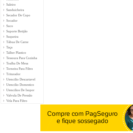
Saleiro
Sanduicheira
Secador De Copo
Socador
Suco
Suporte Botijão
Suqueira
Tábua De Carne
Taça
Talher Plastico
Tessoura Para Cozinha
Toalha De Mesa
Torneira Para Filtro
Triturador
Utencilio Descartavel
Utencilio Domestico
Utencilios De Isopor
Valvula De Pressão
Vela Para Filtro