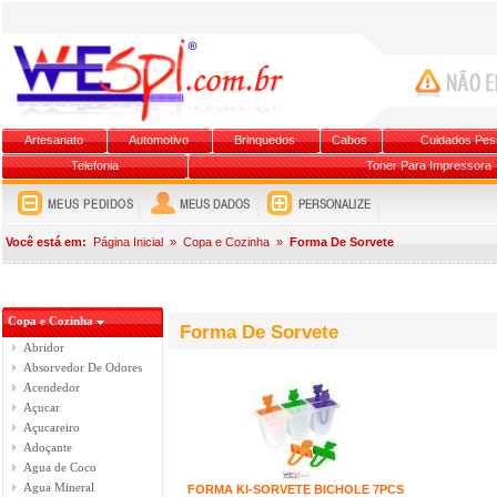
Artesanato
Automotivo
Brinquedos
Cabos
Cuidados Pes
Telefonia
Toner Para Impressora
Você está em:
Página Inicial
»
Copa e Cozinha
»
Forma De Sorvete
Copa e Cozinha
Forma De Sorvete
Abridor
Absorvedor De Odores
Acendedor
Açucar
Açucareiro
Adoçante
Agua de Coco
Agua Mineral
FORMA KI-SORVETE BICHOLE 7PCS