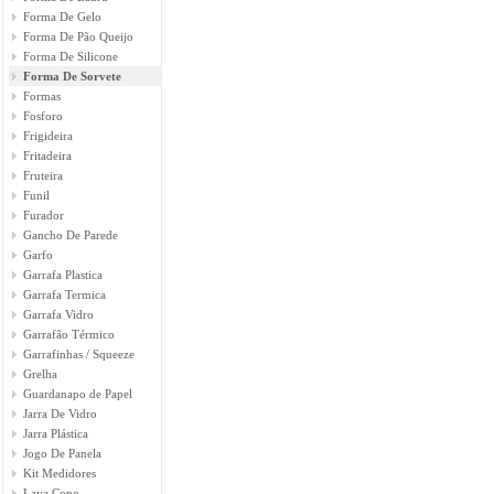
Forma De Gelo
Forma De Pão Queijo
Forma De Silicone
Forma De Sorvete
Formas
Fosforo
Frigideira
Fritadeira
Fruteira
Funil
Furador
Gancho De Parede
Garfo
Garrafa Plastica
Garrafa Termica
Garrafa Vidro
Garrafão Térmico
Garrafinhas / Squeeze
Grelha
Guardanapo de Papel
Jarra De Vidro
Jarra Plástica
Jogo De Panela
Kit Medidores
Lava Copo