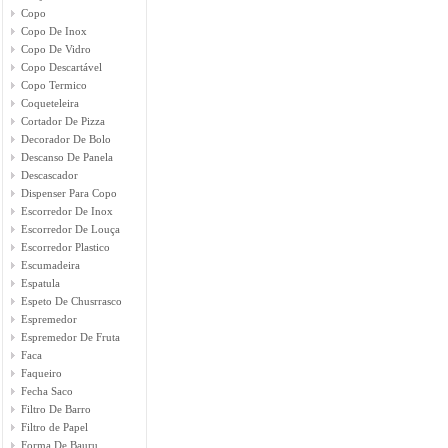
Copo
Copo De Inox
Copo De Vidro
Copo Descartável
Copo Termico
Coqueteleira
Cortador De Pizza
Decorador De Bolo
Descanso De Panela
Descascador
Dispenser Para Copo
Escorredor De Inox
Escorredor De Louça
Escorredor Plastico
Escumadeira
Espatula
Espeto De Chusrrasco
Espremedor
Espremedor De Fruta
Faca
Faqueiro
Fecha Saco
Filtro De Barro
Filtro de Papel
Forma De Bauru