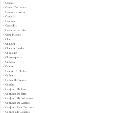
Caneca
Caneca De Louça
Caneca De Vidro
Canecão
Canivete
Carretilha
Carrinho De Feira
Cesta Plastica
Chá
Chaleira
Chaleira Eletrica
Chocolate
Churrasqueira
Cilindro
Coador
Coador De Plastico
Colher
Colher De Sorvete
Concha
Conjunto De Inox
Conjunto De Jarra
Conjunto De Sobremesa
Conjunto De Xicaras
Conjunto Para Churrasco
Conjutos de Talheres