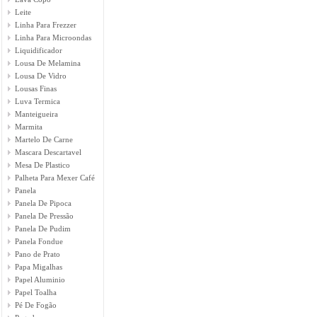
Leite
Linha Para Frezzer
Linha Para Microondas
Liquidificador
Lousa De Melamina
Lousa De Vidro
Lousas Finas
Luva Termica
Manteigueira
Marmita
Martelo De Carne
Mascara Descartavel
Mesa De Plastico
Palheta Para Mexer Café
Panela
Panela De Pipoca
Panela De Pressão
Panela De Pudim
Panela Fondue
Pano de Prato
Papa Migalhas
Papel Aluminio
Papel Toalha
Pé De Fogão