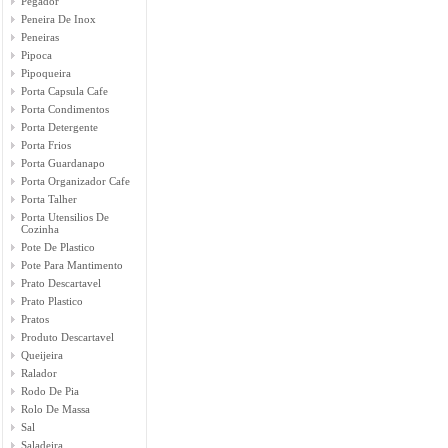
Pegador
Peneira De Inox
Peneiras
Pipoca
Pipoqueira
Porta Capsula Cafe
Porta Condimentos
Porta Detergente
Porta Frios
Porta Guardanapo
Porta Organizador Cafe
Porta Talher
Porta Utensilios De
Cozinha
Pote De Plastico
Pote Para Mantimento
Prato Descartavel
Prato Plastico
Pratos
Produto Descartavel
Queijeira
Ralador
Rodo De Pia
Rolo De Massa
Sal
Saladeira