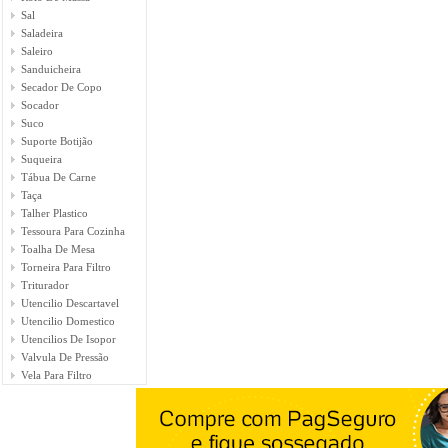
Sal
Saladeira
Saleiro
Sanduicheira
Secador De Copo
Socador
Suco
Suporte Botijão
Suqueira
Tábua De Carne
Taça
Talher Plastico
Tessoura Para Cozinha
Toalha De Mesa
Torneira Para Filtro
Triturador
Utencilio Descartavel
Utencilio Domestico
Utencilios De Isopor
Valvula De Pressão
Vela Para Filtro