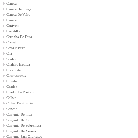
Caneca
Caneca De Louça
Caneca De Vidro
Canecão
Canivete
Carretilha
Carrinho De Feira
Cerveja
Cesta Plastica
Chá
Chaleira
Chaleira Eletrica
Chocolate
Churrasqueira
Cilindro
Coador
Coador De Plastico
Colher
Colher De Sorvete
Concha
Conjunto De Inox
Conjunto De Jarra
Conjunto De Sobremesa
Conjunto De Xicaras
Conjunto Para Churrasco