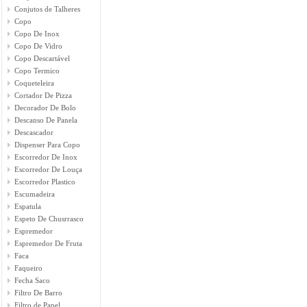
Conjutos de Talheres
Copo
Copo De Inox
Copo De Vidro
Copo Descartável
Copo Termico
Coqueteleira
Cortador De Pizza
Decorador De Bolo
Descanso De Panela
Descascador
Dispenser Para Copo
Escorredor De Inox
Escorredor De Louça
Escorredor Plastico
Escumadeira
Espatula
Espeto De Chusrrasco
Espremedor
Espremedor De Fruta
Faca
Faqueiro
Fecha Saco
Filtro De Barro
Filtro de Papel