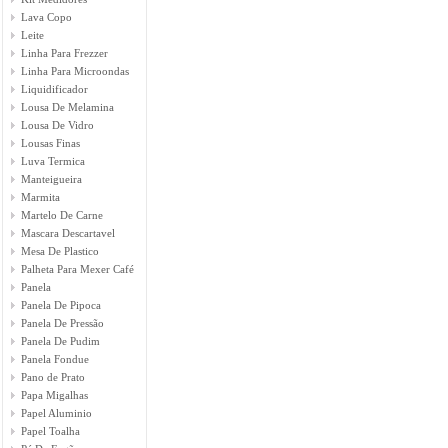
Lava Copo
Leite
Linha Para Frezzer
Linha Para Microondas
Liquidificador
Lousa De Melamina
Lousa De Vidro
Lousas Finas
Luva Termica
Manteigueira
Marmita
Martelo De Carne
Mascara Descartavel
Mesa De Plastico
Palheta Para Mexer Café
Panela
Panela De Pipoca
Panela De Pressão
Panela De Pudim
Panela Fondue
Pano de Prato
Papa Migalhas
Papel Aluminio
Papel Toalha