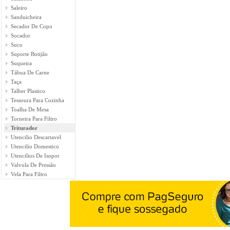
Saleiro
Sanduicheira
Secador De Copo
Socador
Suco
Suporte Botijão
Suqueira
Tábua De Carne
Taça
Talher Plastico
Tessoura Para Cozinha
Toalha De Mesa
Torneira Para Filtro
Triturador
Utencilio Descartavel
Utencilio Domestico
Utencilios De Isopor
Valvula De Pressão
Vela Para Filtro