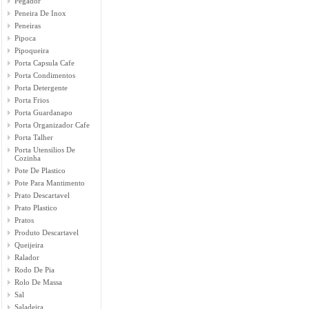
Pegador
Peneira De Inox
Peneiras
Pipoca
Pipoqueira
Porta Capsula Cafe
Porta Condimentos
Porta Detergente
Porta Frios
Porta Guardanapo
Porta Organizador Cafe
Porta Talher
Porta Utensilios De
Cozinha
Pote De Plastico
Pote Para Mantimento
Prato Descartavel
Prato Plastico
Pratos
Produto Descartavel
Queijeira
Ralador
Rodo De Pia
Rolo De Massa
Sal
Saladeira