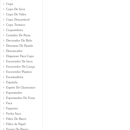
Copo
Copo De Inox
Copo De Vidro
Copo Descartável
Copo Termico
Coqueteleira
Cortador De Pizza
Decorador De Bolo
Descanso De Panela
Descascador
Dispenser Para Copo
Escorredor De Inox
Escorredor De Louça
Escorredor Plastico
Escumadeira
Espatula
Espeto De Chusrrasco
Espremedor
Espremedor De Fruta
Faca
Faqueiro
Fecha Saco
Filtro De Barro
Filtro de Papel
Forma De Bauru