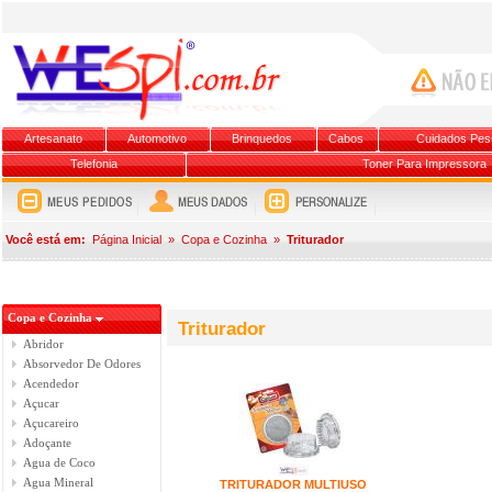
Artesanato
Automotivo
Brinquedos
Cabos
Cuidados Pes
Telefonia
Toner Para Impressora
Você está em:
Página Inicial
»
Copa e Cozinha
»
Triturador
Copa e Cozinha
Triturador
Abridor
Absorvedor De Odores
Acendedor
Açucar
Açucareiro
Adoçante
Agua de Coco
Agua Mineral
TRITURADOR MULTIUSO