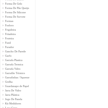
Forma De Gelo
Forma De Pão Queijo
Forma De Silicone
Forma De Sorvete
Formas
Fosforo
Frigideira
Fritadeira
Fruteira
Funil
Furador
Gancho De Parede
Garfo
Garrafa Plastica
Garrafa Termica
Garrafa Vidro
Garrafão Térmico
Garrafinhas / Squeeze
Grelha
Guardanapo de Papel
Jarra De Vidro
Jarra Plástica
Jogo De Panela
Kit Medidores
Lava Copo