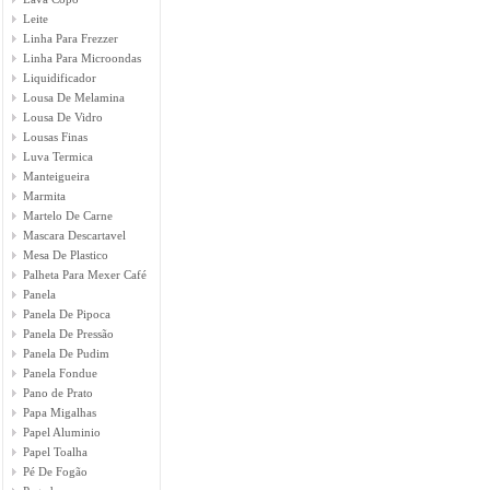
Leite
Linha Para Frezzer
Linha Para Microondas
Liquidificador
Lousa De Melamina
Lousa De Vidro
Lousas Finas
Luva Termica
Manteigueira
Marmita
Martelo De Carne
Mascara Descartavel
Mesa De Plastico
Palheta Para Mexer Café
Panela
Panela De Pipoca
Panela De Pressão
Panela De Pudim
Panela Fondue
Pano de Prato
Papa Migalhas
Papel Aluminio
Papel Toalha
Pé De Fogão