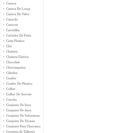
Caneca
Caneca De Louça
Caneca De Vidro
Canecão
Canivete
Carretilha
Carrinho De Feira
Cesta Plastica
Chá
Chaleira
Chaleira Eletrica
Chocolate
Churrasqueira
Cilindro
Coador
Coador De Plastico
Colher
Colher De Sorvete
Concha
Conjunto De Inox
Conjunto De Jarra
Conjunto De Sobremesa
Conjunto De Xicaras
Conjunto Para Churrasco
Conjutos de Talheres