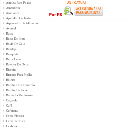
Agulha Para Fogão
UN - CATUAI
Amendoin
Amolador
Por R$
Aparelho De Jantar
Aquecedor De Alimento
Avental
Bacia
Bacia De Inox
Balde De Gelo
Bandeja
Banqueta
Barra Cereal
Batedor De Ovos
Biscoito
Bisnaga Para Molho
Boleira
Bomba De Chimarrão
Bomba De Galão
Borracha De Pressão
Caçarola
Café
Cafeteira
Caixa Plastica
Caixa Térmica
Caldeirão