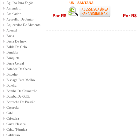
Agulha Para Fogão
UN - SANTANA
Amendoin
Amolador
Por R$
Por R
Aparelho De Jantar
Aquecedor De Alimento
Avental
Bacia
Bacia De Inox
Balde De Gelo
Bandeja
Banqueta
Barra Cereal
Batedor De Ovos
Biscoito
Bisnaga Para Molho
Boleira
Bomba De Chimarrão
Bomba De Galão
Borracha De Pressão
Caçarola
Café
Cafeteira
Caixa Plastica
Caixa Térmica
Caldeirão