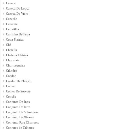
Caneca
Caneca De Louça
Caneca De Vidro
Canecão
Canivete
Carretilha
Carrinho De Feira
Cesta Plastica
Chá
Chaleira
Chaleira Eletrica
Chocolate
Churrasqueira
Cilindro
Coador
Coador De Plastico
Colher
Colher De Sorvete
Concha
Conjunto De Inox
Conjunto De Jarra
Conjunto De Sobremesa
Conjunto De Xicaras
Conjunto Para Churrasco
Conjutos de Talheres