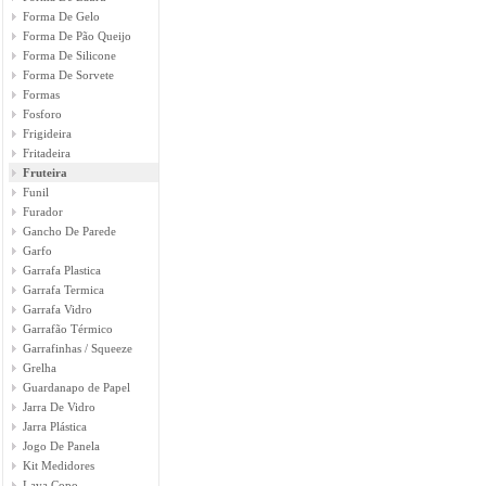
Forma De Gelo
Forma De Pão Queijo
Forma De Silicone
Forma De Sorvete
Formas
Fosforo
Frigideira
Fritadeira
Fruteira
Funil
Furador
Gancho De Parede
Garfo
Garrafa Plastica
Garrafa Termica
Garrafa Vidro
Garrafão Térmico
Garrafinhas / Squeeze
Grelha
Guardanapo de Papel
Jarra De Vidro
Jarra Plástica
Jogo De Panela
Kit Medidores
Lava Copo