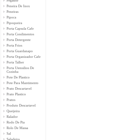
Pegador
Peneira De Inox
Peneiras
Pipoca
Pipoqueira
Porta Capsula Cafe
Porta Condimentos
Porta Detergente
Porta Frios
Porta Guardanapo
Porta Organizador Cafe
Porta Talher
Porta Utensilios De
Cozinha
Pote De Plastico
Pote Para Mantimento
Prato Descartavel
Prato Plastico
Pratos
Produto Descartavel
Queijeira
Ralador
Rodo De Pia
Rolo De Massa
Sal
Saladeira