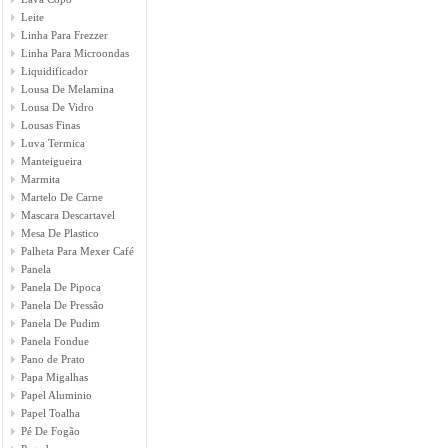
Leite
Linha Para Frezzer
Linha Para Microondas
Liquidificador
Lousa De Melamina
Lousa De Vidro
Lousas Finas
Luva Termica
Manteigueira
Marmita
Martelo De Carne
Mascara Descartavel
Mesa De Plastico
Palheta Para Mexer Café
Panela
Panela De Pipoca
Panela De Pressão
Panela De Pudim
Panela Fondue
Pano de Prato
Papa Migalhas
Papel Aluminio
Papel Toalha
Pé De Fogão