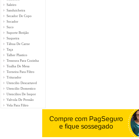
Saleiro
Sanduicheira
Secador De Copo
Socador
Suco
Suporte Botijão
Suqueira
Tábua De Carne
Taça
Talher Plastico
Tessoura Para Cozinha
Toalha De Mesa
Torneira Para Filtro
Triturador
Utencilio Descartavel
Utencilio Domestico
Utencilios De Isopor
Valvula De Pressão
Vela Para Filtro