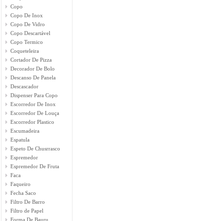
Copo
Copo De Inox
Copo De Vidro
Copo Descartável
Copo Termico
Coqueteleira
Cortador De Pizza
Decorador De Bolo
Descanso De Panela
Descascador
Dispenser Para Copo
Escorredor De Inox
Escorredor De Louça
Escorredor Plastico
Escumadeira
Espatula
Espeto De Chusrrasco
Espremedor
Espremedor De Fruta
Faca
Faqueiro
Fecha Saco
Filtro De Barro
Filtro de Papel
Forma De Bauru