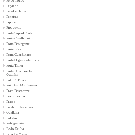
Pé De Fogão
Pegador
Peneira De Inox
Peneiras
Pipoca
Pipoqueira
Porta Capsula Cafe
Porta Condimentos
Porta Detergente
Porta Frios
Porta Guardanapo
Porta Organizador Cafe
Porta Talher
Porta Utensilios De
Cozinha
Pote De Plastico
Pote Para Mantimento
Prato Descartavel
Prato Plastico
Pratos
Produto Descartavel
Queijeira
Ralador
Refrigerante
Rodo De Pia
Rolo De Massa