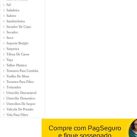
Sal
Saladeira
Saleiro
Sanduicheira
Secador De Copo
Socador
Suco
Suporte Botijão
Suqueira
Tábua De Carne
Taça
Talher Plastico
Tessoura Para Cozinha
Toalha De Mesa
Torneira Para Filtro
Triturador
Utencilio Descartavel
Utencilio Domestico
Utencilios De Isopor
Valvula De Pressão
Vela Para Filtro