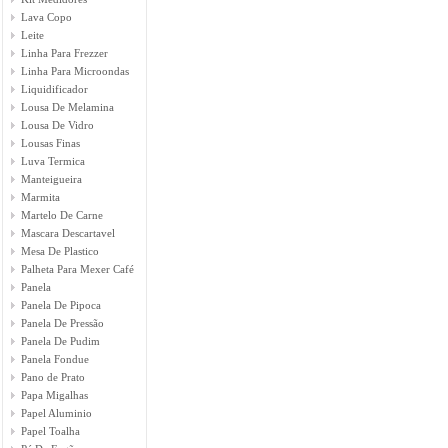
Lava Copo
Leite
Linha Para Frezzer
Linha Para Microondas
Liquidificador
Lousa De Melamina
Lousa De Vidro
Lousas Finas
Luva Termica
Manteigueira
Marmita
Martelo De Carne
Mascara Descartavel
Mesa De Plastico
Palheta Para Mexer Café
Panela
Panela De Pipoca
Panela De Pressão
Panela De Pudim
Panela Fondue
Pano de Prato
Papa Migalhas
Papel Aluminio
Papel Toalha