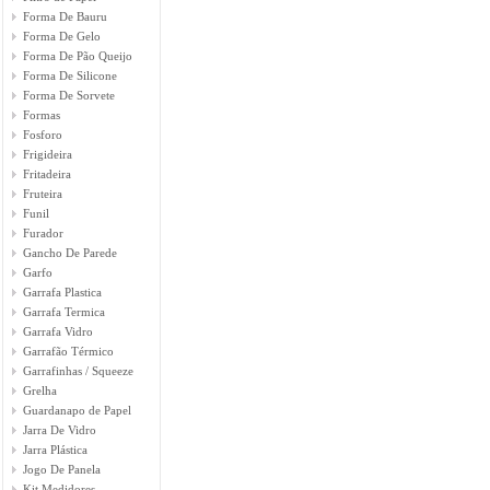
Forma De Bauru
Forma De Gelo
Forma De Pão Queijo
Forma De Silicone
Forma De Sorvete
Formas
Fosforo
Frigideira
Fritadeira
Fruteira
Funil
Furador
Gancho De Parede
Garfo
Garrafa Plastica
Garrafa Termica
Garrafa Vidro
Garrafão Térmico
Garrafinhas / Squeeze
Grelha
Guardanapo de Papel
Jarra De Vidro
Jarra Plástica
Jogo De Panela
Kit Medidores