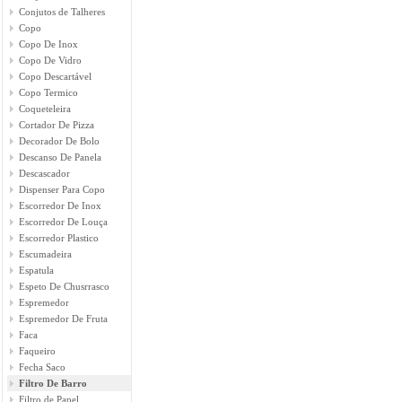
Conjutos de Talheres
Copo
Copo De Inox
Copo De Vidro
Copo Descartável
Copo Termico
Coqueteleira
Cortador De Pizza
Decorador De Bolo
Descanso De Panela
Descascador
Dispenser Para Copo
Escorredor De Inox
Escorredor De Louça
Escorredor Plastico
Escumadeira
Espatula
Espeto De Chusrrasco
Espremedor
Espremedor De Fruta
Faca
Faqueiro
Fecha Saco
Filtro De Barro
Filtro de Papel