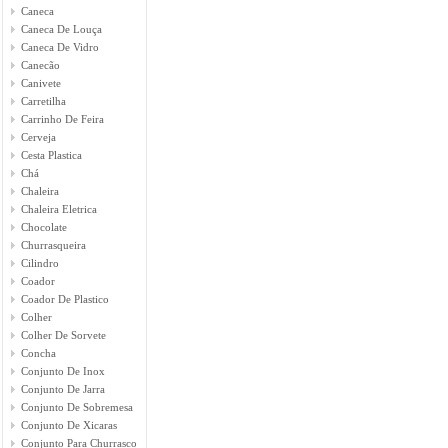
Caneca
Caneca De Louça
Caneca De Vidro
Canecão
Canivete
Carretilha
Carrinho De Feira
Cerveja
Cesta Plastica
Chá
Chaleira
Chaleira Eletrica
Chocolate
Churrasqueira
Cilindro
Coador
Coador De Plastico
Colher
Colher De Sorvete
Concha
Conjunto De Inox
Conjunto De Jarra
Conjunto De Sobremesa
Conjunto De Xicaras
Conjunto Para Churrasco