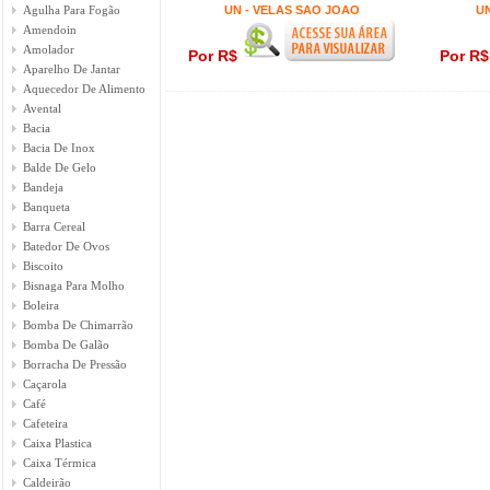
Agulha Para Fogão
UN - VELAS SAO JOAO
UN
Amendoin
Amolador
Por R$
Por R
Aparelho De Jantar
Aquecedor De Alimento
Avental
Bacia
Bacia De Inox
Balde De Gelo
Bandeja
Banqueta
Barra Cereal
Batedor De Ovos
Biscoito
Bisnaga Para Molho
Boleira
Bomba De Chimarrão
Bomba De Galão
Borracha De Pressão
Caçarola
Café
Cafeteira
Caixa Plastica
Caixa Térmica
Caldeirão