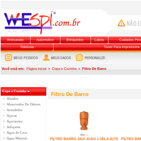
Artesanato
Automotivo
Brinquedos
Cabos
Cuidados Pes
Telefonia
Toner Para Impressora
Você está em:
Página Inicial
»
Copa e Cozinha
»
Filtro De Barro
Copa e Cozinha
Filtro De Barro
Abridor
Absorvedor De Odores
Acendedor
Açucar
Açucareiro
Adoçante
Agua de Coco
Agua Mineral
FILTRO BARRO SAO JOAO 1 VELA 6LTS
FILTRO BA