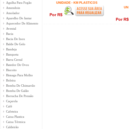
Agulha Para Fogão
UNIDADE - KM PLASTICOS
UN
Amendoin
Amolador
Por R$
Aparelho De Jantar
Por R
Aquecedor De Alimento
Avental
Bacia
Bacia De Inox
Balde De Gelo
Bandeja
Banqueta
Barra Cereal
Batedor De Ovos
Biscoito
Bisnaga Para Molho
Boleira
Bomba De Chimarrão
Bomba De Galão
Borracha De Pressão
Caçarola
Café
Cafeteira
Caixa Plastica
Caixa Térmica
Caldeirão