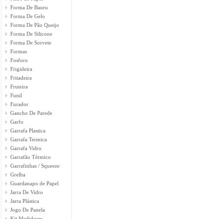
Forma De Bauru
Forma De Gelo
Forma De Pão Queijo
Forma De Silicone
Forma De Sorvete
Formas
Fosforo
Frigideira
Fritadeira
Fruteira
Funil
Furador
Gancho De Parede
Garfo
Garrafa Plastica
Garrafa Termica
Garrafa Vidro
Garrafão Térmico
Garrafinhas / Squeeze
Grelha
Guardanapo de Papel
Jarra De Vidro
Jarra Plástica
Jogo De Panela
Kit Medidores