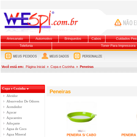
Artesanato
Automotivo
Brinquedos
Cabos
Cuidados Pes
Telefonia
Toner Para Impressora
Você está em:
Página Inicial
»
Copa e Cozinha
»
Peneiras
Copa e Cozinha
Peneiras
Abridor
Absorvedor De Odores
Acendedor
Açucar
Açucareiro
Adoçante
Agua de Coco
Agua Mineral
PENEIRA S/ CABO
PENEIRA