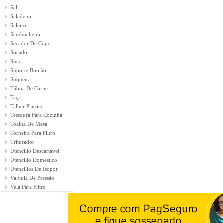
Sal
Saladeira
Saleiro
Sanduicheira
Secador De Copo
Socador
Suco
Suporte Botijão
Suqueira
Tábua De Carne
Taça
Talher Plastico
Tessoura Para Cozinha
Toalha De Mesa
Torneira Para Filtro
Triturador
Utencilio Descartavel
Utencilio Domestico
Utencilios De Isopor
Valvula De Pressão
Vela Para Filtro