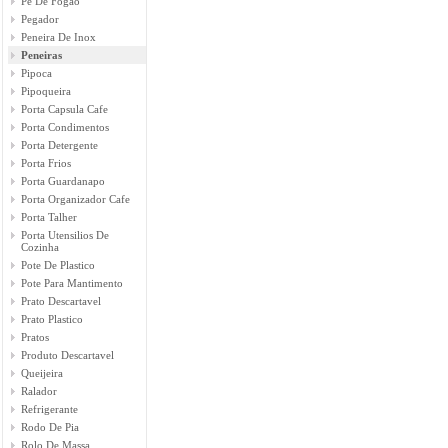
Pé De Fogão
Pegador
Peneira De Inox
Peneiras
Pipoca
Pipoqueira
Porta Capsula Cafe
Porta Condimentos
Porta Detergente
Porta Frios
Porta Guardanapo
Porta Organizador Cafe
Porta Talher
Porta Utensilios De
Cozinha
Pote De Plastico
Pote Para Mantimento
Prato Descartavel
Prato Plastico
Pratos
Produto Descartavel
Queijeira
Ralador
Refrigerante
Rodo De Pia
Rolo De Massa