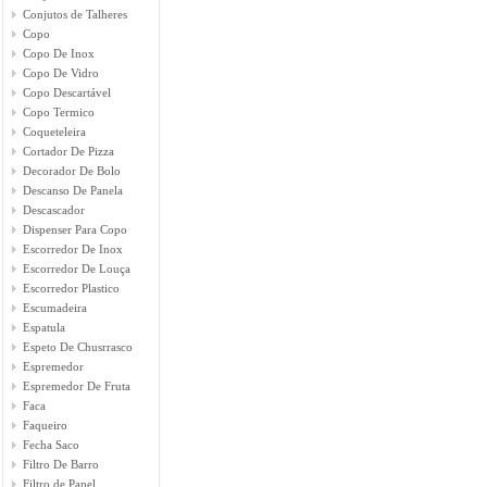
Conjutos de Talheres
Copo
Copo De Inox
Copo De Vidro
Copo Descartável
Copo Termico
Coqueteleira
Cortador De Pizza
Decorador De Bolo
Descanso De Panela
Descascador
Dispenser Para Copo
Escorredor De Inox
Escorredor De Louça
Escorredor Plastico
Escumadeira
Espatula
Espeto De Chusrrasco
Espremedor
Espremedor De Fruta
Faca
Faqueiro
Fecha Saco
Filtro De Barro
Filtro de Papel