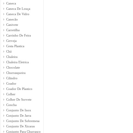
Caneca
Caneca De Louça
Caneca De Vidro
Canecão
Canivete
Carretilha
Carrinho De Feira
Cerveja
Cesta Plastica
Chá
Chaleira
Chaleira Eletrica
Chocolate
Churrasqueira
Cilindro
Coador
Coador De Plastico
Colher
Colher De Sorvete
Concha
Conjunto De Inox
Conjunto De Jarra
Conjunto De Sobremesa
Conjunto De Xicaras
Conjunto Para Churrasco