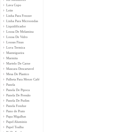
Lava Copo
Leite
Linha Para Frezzer
Linha Para Microondas
Liquidificador
Lousa De Melamina
Lousa De Vidro
Lousas Finas
Luva Termica
Manteigueira
Marmita
Martelo De Carne
Mascara Descartavel
Mesa De Plastico
Palheta Para Mexer Café
Panela
Panela De Pipoca
Panela De Pressão
Panela De Pudim
Panela Fondue
Pano de Prato
Papa Migalhas
Papel Aluminio
Papel Toalha