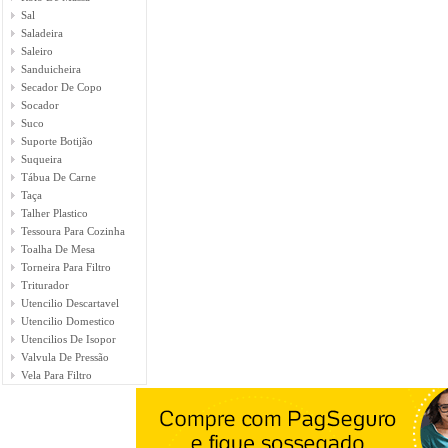
Sal
Saladeira
Saleiro
Sanduicheira
Secador De Copo
Socador
Suco
Suporte Botijão
Suqueira
Tábua De Carne
Taça
Talher Plastico
Tessoura Para Cozinha
Toalha De Mesa
Torneira Para Filtro
Triturador
Utencilio Descartavel
Utencilio Domestico
Utencilios De Isopor
Valvula De Pressão
Vela Para Filtro