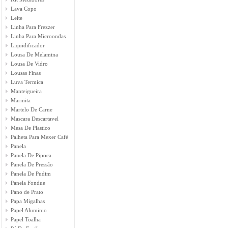
Lava Copo
Leite
Linha Para Frezzer
Linha Para Microondas
Liquidificador
Lousa De Melamina
Lousa De Vidro
Lousas Finas
Luva Termica
Manteigueira
Marmita
Martelo De Carne
Mascara Descartavel
Mesa De Plastico
Palheta Para Mexer Café
Panela
Panela De Pipoca
Panela De Pressão
Panela De Pudim
Panela Fondue
Pano de Prato
Papa Migalhas
Papel Aluminio
Papel Toalha