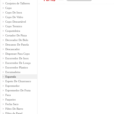
Conjutos de Talheres
Copo
Copo De Inox
Copo De Vidro
Copo Descartável
Copo Termico
Coqueteleira
Cortador De Pizza
Decorador De Bolo
Descanso De Panela
Descascador
Dispenser Para Copo
Escorredor De Inox
Escorredor De Louça
Escorredor Plastico
Escumadeira
Espatula
Espeto De Chusrrasco
Espremedor
Espremedor De Fruta
Faca
Faqueiro
Fecha Saco
Filtro De Barro
Filtro de Papel