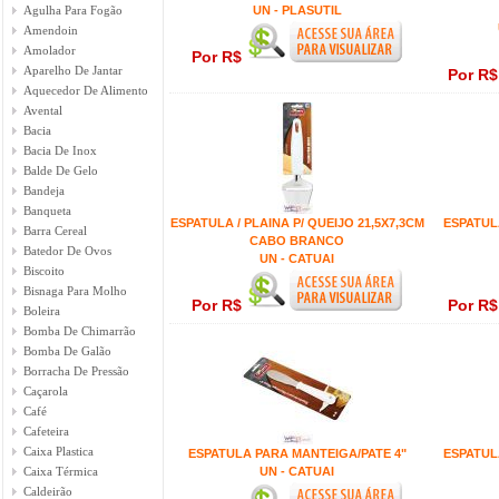
Agulha Para Fogão
UN - PLASUTIL
Amendoin
Amolador
Por R$
Aparelho De Jantar
Por R
Aquecedor De Alimento
Avental
Bacia
Bacia De Inox
Balde De Gelo
Bandeja
Banqueta
ESPATULA / PLAINA P/ QUEIJO 21,5X7,3CM
ESPATUL
Barra Cereal
CABO BRANCO
Batedor De Ovos
UN - CATUAI
Biscoito
Bisnaga Para Molho
Por R$
Por R
Boleira
Bomba De Chimarrão
Bomba De Galão
Borracha De Pressão
Caçarola
Café
Cafeteira
Caixa Plastica
ESPATULA PARA MANTEIGA/PATE 4"
ESPATUL
Caixa Térmica
UN - CATUAI
Caldeirão