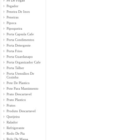
Pé De Fogão
Pegador
Peneira De Inox
Peneiras
Pipoca
Pipoqueira
Porta Capsula Cafe
Porta Condimentos
Porta Detergente
Porta Frios
Porta Guardanapo
Porta Organizador Cafe
Porta Talher
Porta Utensilios De
Cozinha
Pote De Plastico
Pote Para Mantimento
Prato Descartavel
Prato Plastico
Pratos
Produto Descartavel
Queijeira
Ralador
Refrigerante
Rodo De Pia
Rolo De Massa