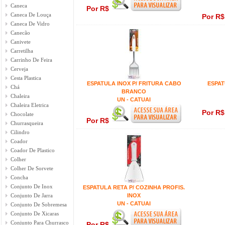
Caneca
Por R$
Caneca De Louça
Por R
Caneca De Vidro
Canecão
Canivete
Carretilha
Carrinho De Feira
Cerveja
Cesta Plastica
ESPATULA INOX P/ FRITURA CABO
ESPAT
Chá
BRANCO
Chaleira
UN - CATUAI
Chaleira Eletrica
Por R
Chocolate
Por R$
Churrasqueira
Cilindro
Coador
Coador De Plastico
Colher
Colher De Sorvete
Concha
Conjunto De Inox
ESPATULA RETA P/ COZINHA PROFIS.
Conjunto De Jarra
INOX
UN - CATUAI
Conjunto De Sobremesa
Conjunto De Xicaras
Conjunto Para Churrasco
Por R$