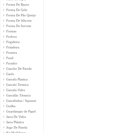
Forma De Bauru
Forma De Gelo
Forma De Pão Queijo
Forma De Silicone
Forma De Sorvete
Formas
Fosforo
Frigideira
Fritadeira
Fruteira
Funil
Furador
Gancho De Parede
Garfo
Garrafa Plastica
Garrafa Termica
Garrafa Vidro
Garrafão Térmico
Garrafinhas / Squeeze
Grelha
Guardanapo de Papel
Jarra De Vidro
Jarra Plástica
Jogo De Panela
Kit Medidores