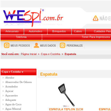
Artesanato
Automotivo
Brinquedos
Cabos
Cuidados Pes
Telefonia
Toner Para Impressora
Você está em:
Página Inicial
»
Copa e Cozinha
»
Espatula
Copa e Cozinha
Espatula
Abridor
Absorvedor De Odores
Acendedor
Açucar
Açucareiro
Adoçante
Agua de Coco
Agua Mineral
ESPATULA TEFLON 31CM
ESPATUL