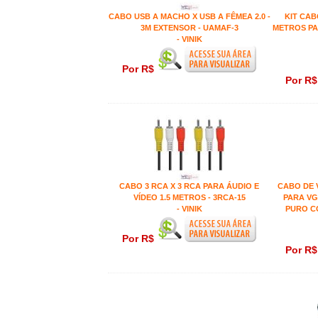
CABO USB A MACHO X USB A FÊMEA 2.0 -
KIT CAB
3M EXTENSOR - UAMAF-3
METROS PA
- VINIK
Por R$
Por R
CABO 3 RCA X 3 RCA PARA ÁUDIO E
CABO DE 
VÍDEO 1.5 METROS - 3RCA-15
PARA VG
- VINIK
PURO CO
Por R$
Por R