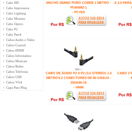
Cabo HD
MACHO 28AWG PURO COBRE 1 METRO -
A 2.0 PAR
PUANM2-1
Cabo Impressora
- PCYES
Cabo Lighting
Cabo Monitor
Cabo Optico
Por R$
Por R
Cabo P2
Cabo Patch
Cabos Audio e Video
Cabos Coaxial
Cabos HDMI
Cabos Informática
Cabos Musicais
Cabos Redes
Cabos Telefonia
CABO DE ÁUDIO P2 X P2 (3.5 STEREO) 1.5
CABO 2 R
Cabos USB
METROS 2 CONECTORES DE 90 GRAUS -
Cabos VGA
35SA90-15
- VINIK
Capa Para Plug
Por R
Por R$