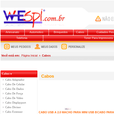
Artesanato
Automotivo
Brinquedos
Cabos
Cuidados Pes
Telefonia
Toner Para Impressora
Você está em:
Página Inicial
»
Cabos
Cabos
Cabos
Cabo Adaptador
Cabo De Celular
Cabo De Dados
Cabo De Força
Cabo De Video
Cabo Displayport
Cabo Divisor
Cabo Extensor
CABO USB A 2.0 MACHO PARA MINI USB B
CABO PARA