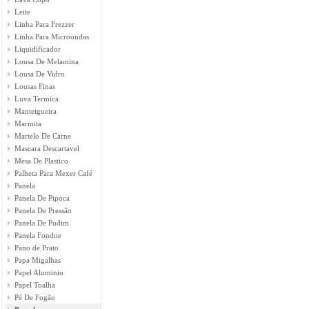
Leite
Linha Para Frezzer
Linha Para Microondas
Liquidificador
Lousa De Melamina
Lousa De Vidro
Lousas Finas
Luva Termica
Manteigueira
Marmita
Martelo De Carne
Mascara Descartavel
Mesa De Plastico
Palheta Para Mexer Café
Panela
Panela De Pipoca
Panela De Pressão
Panela De Pudim
Panela Fondue
Pano de Prato
Papa Migalhas
Papel Aluminio
Papel Toalha
Pé De Fogão