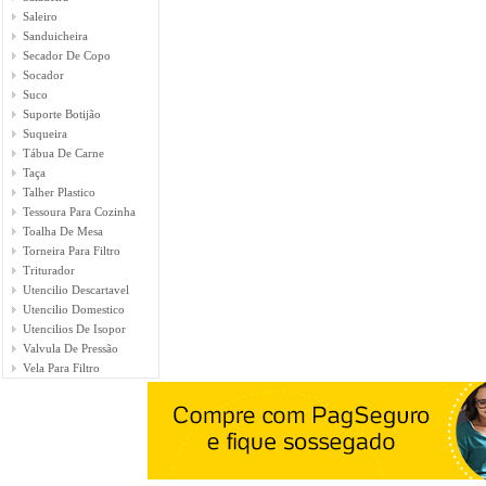
Saleiro
Sanduicheira
Secador De Copo
Socador
Suco
Suporte Botijão
Suqueira
Tábua De Carne
Taça
Talher Plastico
Tessoura Para Cozinha
Toalha De Mesa
Torneira Para Filtro
Triturador
Utencilio Descartavel
Utencilio Domestico
Utencilios De Isopor
Valvula De Pressão
Vela Para Filtro