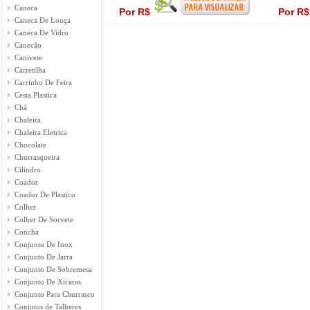
Caneca
Por R$
Por R
Caneca De Louça
Caneca De Vidro
Canecão
Canivete
Carretilha
Carrinho De Feira
Cesta Plastica
Chá
Chaleira
Chaleira Eletrica
Chocolate
Churrasqueira
Cilindro
Coador
Coador De Plastico
Colher
Colher De Sorvete
Concha
Conjunto De Inox
Conjunto De Jarra
Conjunto De Sobremesa
Conjunto De Xicaras
Conjunto Para Churrasco
Conjutos de Talheres