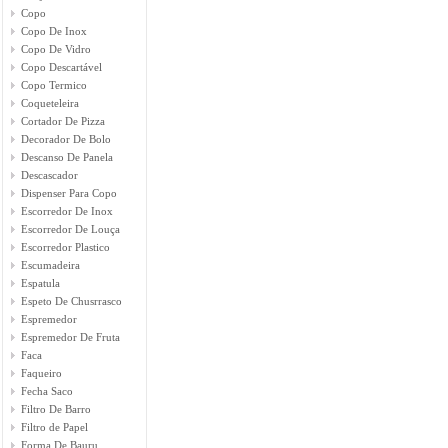
Copo
Copo De Inox
Copo De Vidro
Copo Descartável
Copo Termico
Coqueteleira
Cortador De Pizza
Decorador De Bolo
Descanso De Panela
Descascador
Dispenser Para Copo
Escorredor De Inox
Escorredor De Louça
Escorredor Plastico
Escumadeira
Espatula
Espeto De Chusrrasco
Espremedor
Espremedor De Fruta
Faca
Faqueiro
Fecha Saco
Filtro De Barro
Filtro de Papel
Forma De Bauru