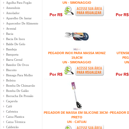
Agulha Para Fogão
UN - SIMONAGGIO
Amendoin
Amolador
Por R$
Por R
Aparelho De Jantar
Aquecedor De Alimento
Avental
Bacia
Bacia De Inox
Balde De Gelo
Bandeja
PEGADOR INOX PARA MASSA MONIZ
UTENSI
Banqueta
19,6CM
PEG
Barra Cereal
UN - SIMONAGGIO
UN
Batedor De Ovos
Biscoito
Por R$
Por R
Bisnaga Para Molho
Boleira
Bomba De Chimarrão
Bomba De Galão
Borracha De Pressão
Caçarola
Café
Cafeteira
PEGADOR DE MASSA EM SILICONE 30CM -
PEGADOR DE
Caixa Plastica
PRETO
Caixa Térmica
UN - CATUAI
Caldeirão