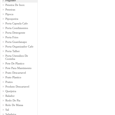
Pegador
Peneira De Inox
Peneiras
Pipoca
Pipoqueira
Porta Capsula Cafe
Porta Condimentos
Porta Detergente
Porta Frios
Porta Guardanapo
Porta Organizador Cafe
Porta Talher
Porta Utensilios De
Cozinha
Pote De Plastico
Pote Para Mantimento
Prato Descartavel
Prato Plastico
Pratos
Produto Descartavel
Queijeira
Ralador
Rodo De Pia
Rolo De Massa
Sal
Saladeira