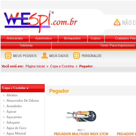
Artesanato
Automotivo
Brinquedos
Cabos
Cuidados Pes
Telefonia
Toner Para Impressora
Você está em:
Página Inicial
»
Copa e Cozinha
»
Pegador
Copa e Cozinha
Pegador
Abridor
Absorvedor De Odores
Acendedor
Açucar
Açucareiro
Adoçante
Agua de Coco
Agua Mineral
PEGADOR MULTIUSO INOX 17CM
PEGADOR D