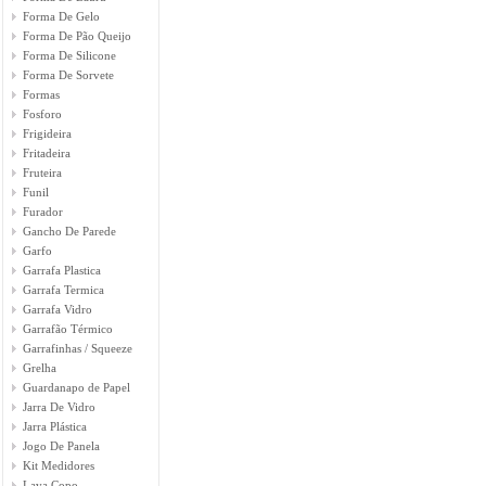
Forma De Gelo
Forma De Pão Queijo
Forma De Silicone
Forma De Sorvete
Formas
Fosforo
Frigideira
Fritadeira
Fruteira
Funil
Furador
Gancho De Parede
Garfo
Garrafa Plastica
Garrafa Termica
Garrafa Vidro
Garrafão Térmico
Garrafinhas / Squeeze
Grelha
Guardanapo de Papel
Jarra De Vidro
Jarra Plástica
Jogo De Panela
Kit Medidores
Lava Copo