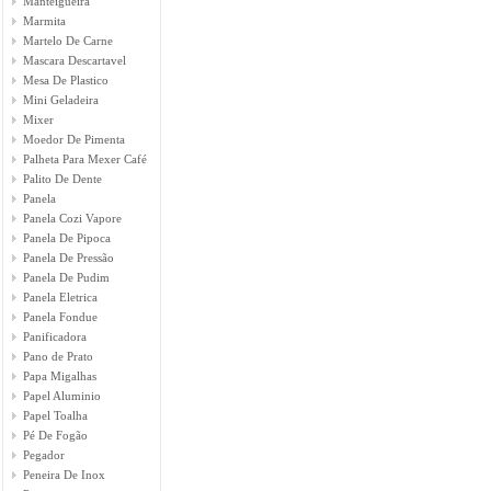
Manteigueira
Marmita
Martelo De Carne
Mascara Descartavel
Mesa De Plastico
Mini Geladeira
Mixer
Moedor De Pimenta
Palheta Para Mexer Café
Palito De Dente
Panela
Panela Cozi Vapore
Panela De Pipoca
Panela De Pressão
Panela De Pudim
Panela Eletrica
Panela Fondue
Panificadora
Pano de Prato
Papa Migalhas
Papel Aluminio
Papel Toalha
Pé De Fogão
Pegador
Peneira De Inox