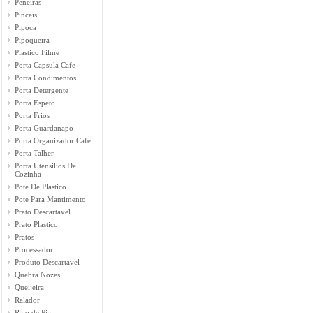
Peneiras
Pinceis
Pipoca
Pipoqueira
Plastico Filme
Porta Capsula Cafe
Porta Condimentos
Porta Detergente
Porta Espeto
Porta Frios
Porta Guardanapo
Porta Organizador Cafe
Porta Talher
Porta Utensilios De
Cozinha
Pote De Plastico
Pote Para Mantimento
Prato Descartavel
Prato Plastico
Pratos
Processador
Produto Descartavel
Quebra Nozes
Queijeira
Ralador
Ralo de Pia