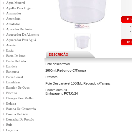
Agua Mineral
Agulha Para Fogão
Amassador
Amendoin
DI
Amolador
-
Aparelho De Jantar
-
Aquecedor De Alimento
Aquecedor Para Aguá
IN
Avental
Bacia
DESCRIÇÃO
Bacia De Inox
Balde De Gelo
Pote descartavel
Bandeja
1000ml.Redondo C/Tampa
Banqueta
Barra Cereal
Prafesta
Batedeiras
Pote Descartável 1000ML.Redondo c/Tampa.
Batedor De Ovos
Pacote com 24.
Biscoito
Emb
alagem:
PCT.C/24
Bisnaga Para Molho
Boleira
Bomba De Chimarrão
Bomba De Galão
Borracha De Pressão
Bule
Caçarola