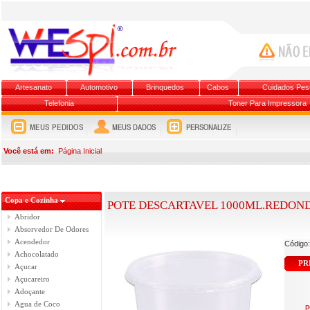
Artesanato
Automotivo
Brinquedos
Cabos
Cuidados Pes
Telefonia
Toner Para Impressora
Você está em:
Página Inicial
Copa e Cozinha
POTE DESCARTAVEL 1000ML.REDONDO
Abridor
Absorvedor De Odores
Acendedor
Código
Achocolatado
PR
Açucar
Açucareiro
Adoçante
Agua de Coco
p