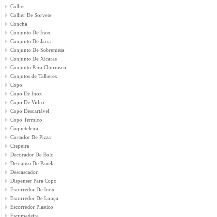
Colher
Colher De Sorvete
Concha
Conjunto De Inox
Conjunto De Jarra
Conjunto De Sobremesa
Conjunto De Xicaras
Conjunto Para Churrasco
Conjutos de Talheres
Copo
Copo De Inox
Copo De Vidro
Copo Descartável
Copo Termico
Coqueteleira
Cortador De Pizza
Crepeira
Decorador De Bolo
Descanso De Panela
Descascador
Dispenser Para Copo
Escorredor De Inox
Escorredor De Louça
Escorredor Plastico
Escumadeira