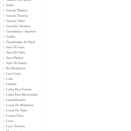
Garfo
Garrafa Plastica
Garrafa Termica
Garrafa Vidro
Garrafão Térmico
Garrafinhas / Squeeze
Grelha
Guardanapo de Papel
Jarra De Inox
Jarra De Vidro
Jarra Plástica
Jogo De Panela
Kit Medidores
Lava Copo
Leite
Leiteira
Linha Para Frezzer
Linha Para Microondas
Liquidificador
Lousa De Melamina
Lousa De Vidro
Lousas Finas
Luva
Luva Termica