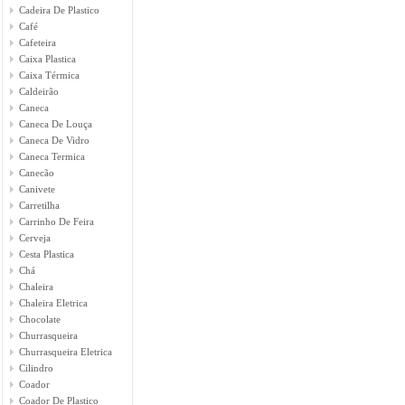
Cadeira De Plastico
Café
Cafeteira
Caixa Plastica
Caixa Térmica
Caldeirão
Caneca
Caneca De Louça
Caneca De Vidro
Caneca Termica
Canecão
Canivete
Carretilha
Carrinho De Feira
Cerveja
Cesta Plastica
Chá
Chaleira
Chaleira Eletrica
Chocolate
Churrasqueira
Churrasqueira Eletrica
Cilindro
Coador
Coador De Plastico