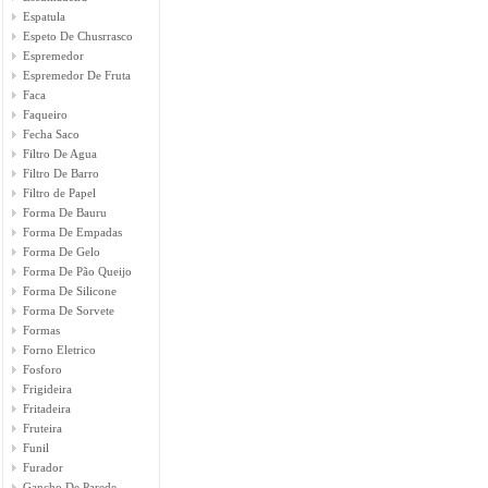
Espatula
Espeto De Chusrrasco
Espremedor
Espremedor De Fruta
Faca
Faqueiro
Fecha Saco
Filtro De Agua
Filtro De Barro
Filtro de Papel
Forma De Bauru
Forma De Empadas
Forma De Gelo
Forma De Pão Queijo
Forma De Silicone
Forma De Sorvete
Formas
Forno Eletrico
Fosforo
Frigideira
Fritadeira
Fruteira
Funil
Furador
Gancho De Parede