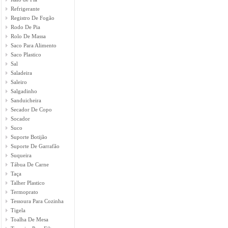
Refrigerante
Registro De Fogão
Rodo De Pia
Rolo De Massa
Saco Para Alimento
Saco Plastico
Sal
Saladeira
Saleiro
Salgadinho
Sanduicheira
Secador De Copo
Socador
Suco
Suporte Botijão
Suporte De Garrafão
Suqueira
Tábua De Carne
Taça
Talher Plastico
Termoprato
Tessoura Para Cozinha
Tigela
Toalha De Mesa