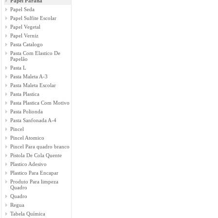
Papel Parana
Papel Seda
Papel Sulfite Escolar
Papel Vegetal
Papel Verniz
Pasta Catalogo
Pasta Com Elastico De
Papelão
Pasta L
Pasta Maleta A-3
Pasta Maleta Escolar
Pasta Plastica
Pasta Plastica Com Motivo
Pasta Polionda
Pasta Sanfonada A-4
Pincel
Pincel Atomico
Pincel Para quadro branco
Pistola De Cola Quente
Plastico Adesivo
Plastico Para Encapar
Produto Para limpeza
Quadro
Quadro
Regua
Tabela Química