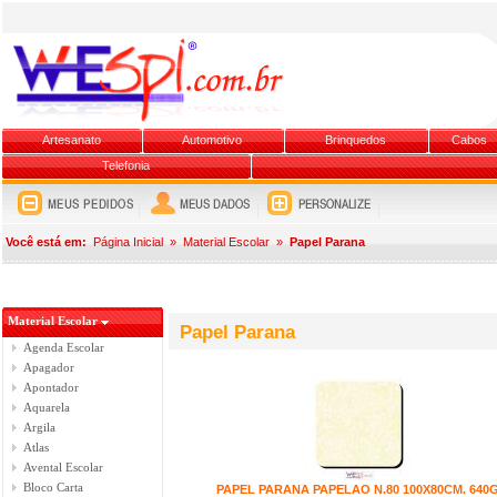
Artesanato
Automotivo
Brinquedos
Cabos
Telefonia
Você está em:
Página Inicial
»
Material Escolar
»
Papel Parana
Material Escolar
Papel Parana
Agenda Escolar
Apagador
Apontador
Aquarela
Argila
Atlas
Avental Escolar
Bloco Carta
PAPEL PARANA PAPELAO N.80 100X80CM. 640G