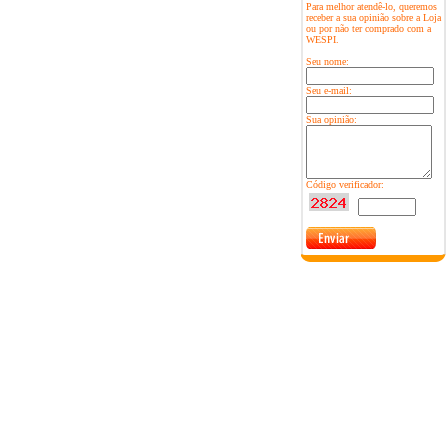
Para melhor atendê-lo, queremos
receber a sua opinião sobre a Loja
ou por não ter comprado com a
WESPI.
Seu nome:
Seu e-mail:
Sua opinião:
Código verificador: