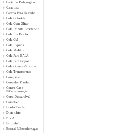
Carimbo Pedagogico
Cartolina
Carvao Para Desenho
Cola Colorida
Cola Com Gliter
Cola De Alta Resistencia
Cola Em Bastão
Cola Gel
Cola Liquida
Cola Multiuso
Cola Para E.V.A.
Cola Para Isopor
Cola Quente /Silicone
Cola Transparente
Compasso
Contador Plastico
Contra Capa
P/Encadernação
Copo Descartável
Corretivo
Diario Escolar
Dicionário
E.V.A
Esfuminho
Espiral P/Encadernaçao