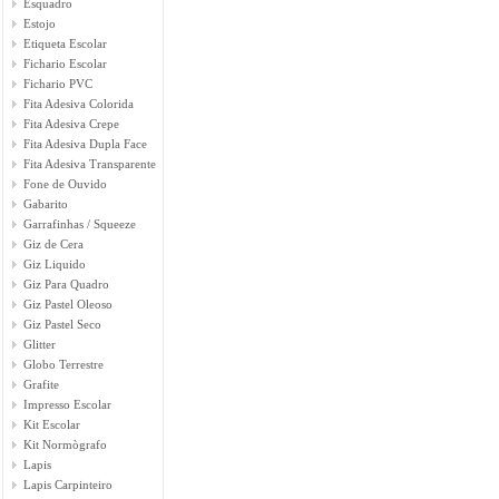
Esquadro
Estojo
Etiqueta Escolar
Fichario Escolar
Fichario PVC
Fita Adesiva Colorida
Fita Adesiva Crepe
Fita Adesiva Dupla Face
Fita Adesiva Transparente
Fone de Ouvido
Gabarito
Garrafinhas / Squeeze
Giz de Cera
Giz Liquido
Giz Para Quadro
Giz Pastel Oleoso
Giz Pastel Seco
Glitter
Globo Terrestre
Grafite
Impresso Escolar
Kit Escolar
Kit Normògrafo
Lapis
Lapis Carpinteiro