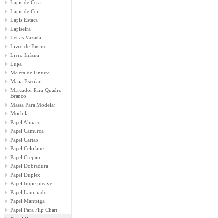
Lapis de Cera
Lapis de Cor
Lapis Estaca
Lapiseira
Letras Vazada
Livro de Ensino
Livro Infanti
Lupa
Maleta de Pintura
Mapa Escolar
Marcador Para Quadro
Branco
Massa Para Modelar
Mochila
Papel Almaco
Papel Camurca
Papel Cartao
Papel Celofane
Papel Crepon
Papel Dobradura
Papel Duplex
Papel Impermeavel
Papel Laminado
Papel Manteiga
Papel Para Flip Chart