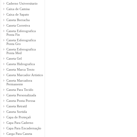
Caderno Universitario
Caixa de Camisa
Caixa de Sapato
Caneta Borracha
Caneta Corretiva
Caneta Esferografica
Ponta Fin
Caneta Esferografica
Ponta Gro
Caneta Esferografica
Ponta Med
Caneta Gel
Caneta Hidrografica
Caneta Marca Texto
Caneta Marcador Artistico
Caneta Marcadora
Permanente
Caneta Para Tecido
Caneta Personalizada
Caneta Ponta Porosa
Caneta Retratil
Caneta Sortida
Capa de Proteçaô
Capa Para Caderno
Capa Para Encadernação
Carga Para Caneta