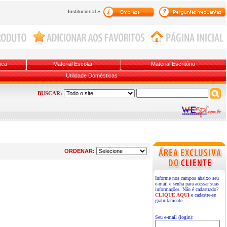
Institucional »
ica
Material Escolar
Material Escritório
Utilidade Domésticas
BUSCAR:
ORDENAR:
Informe nos campos abaixo seu
e-mail e senha para acessar suas
informações. Não é cadastrado?
CLIQUE AQUI
e cadastre-se
gratuitamente.
Seu e-mail (login):