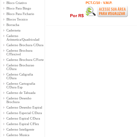
Bloco Criativo
PCT.C/10 - V.M.P.
Bloco Para Bingo
Bloco Para Fichario
Por R$
Blocos Tecnico
Borracha
Caderneta
Caderno
Aritmetica/Quadriculad
Caderno Brochura C/Dura
Caderno Brochura
C/Flexivel
Caderno Brochura C/Forte
Caderno Brochurao
C/Dura
Caderno Caligrafia
C/Dura
Caderno Cartografia
C/Dura Esp
Caderno de Tabuada
Caderno Desenho
Brochura
Caderno Desenho Espiral
Caderno Especial C/Dura
Caderno Espiral C/Dura
Caderno Espiral C/Flex
Caderno Inteligente
Caderno Musica