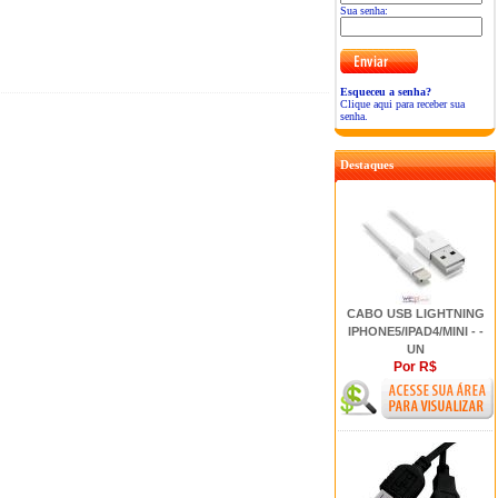
Sua senha:
Esqueceu a senha?
Clique aqui para receber sua
senha.
Destaques
CABO USB LIGHTNING
IPHONE5/IPAD4/MINI - -
UN
Por R$