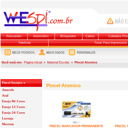
Artesanato
Automotivo
Brinquedos
Cabos
Cuidados Pes
Telefonia
Toner Para Impressora
Você está em:
Página Inicial
»
Material Escolar
»
Pincel Atomico
Pincel Atomico
Pincel Atomico
Amarelo
Azul
Estojo 06/ Cores
Estojo 12/ Cores
Estojo 24/ Cores
Laranja
Marrom
PINCEL MARCADOR PERMANENTE
PINCEL