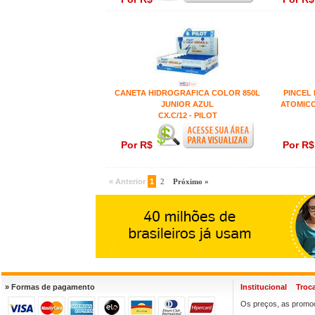
CANETA HIDROGRAFICA COLOR 850L
PINCEL
JUNIOR AZUL
ATOMICO
CX.C/12 - PILOT
Por R$
Por R
« Anterior
1
2
Próximo »
» Formas de pagamento
Institucional
Troc
Os preços, as promoç