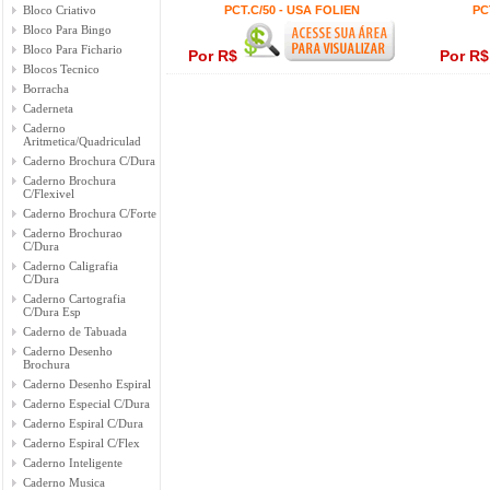
Bloco Criativo
PCT.C/50 - USA FOLIEN
PC
Bloco Para Bingo
Bloco Para Fichario
Por R$
Por R
Blocos Tecnico
Borracha
Caderneta
Caderno
Aritmetica/Quadriculad
Caderno Brochura C/Dura
Caderno Brochura
C/Flexivel
Caderno Brochura C/Forte
Caderno Brochurao
C/Dura
Caderno Caligrafia
C/Dura
Caderno Cartografia
C/Dura Esp
Caderno de Tabuada
Caderno Desenho
Brochura
Caderno Desenho Espiral
Caderno Especial C/Dura
Caderno Espiral C/Dura
Caderno Espiral C/Flex
Caderno Inteligente
Caderno Musica