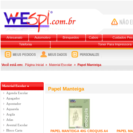
Artesanato
Automotivo
Brinquedos
Cabos
Cuidados Pes
Telefonia
Toner Para Impressora
Você está em:
Página Inicial
»
Material Escolar
»
Papel Manteiga
Material Escolar
Papel Manteiga
Agenda Escolar
Apagador
Apontador
Aquarela
Argila
Atlas
Avental Escolar
Bloco Carta
PAPEL MANTEIGA 40G CROQUIS A4
PAPEL MA