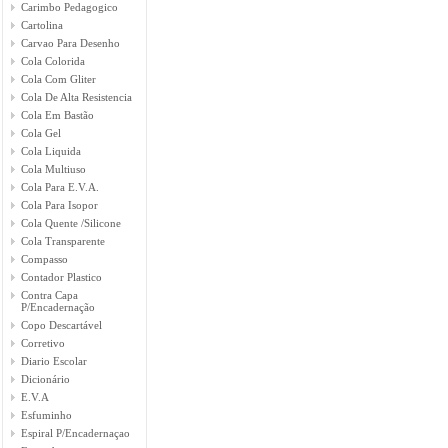
Carimbo Pedagogico
Cartolina
Carvao Para Desenho
Cola Colorida
Cola Com Gliter
Cola De Alta Resistencia
Cola Em Bastão
Cola Gel
Cola Liquida
Cola Multiuso
Cola Para E.V.A.
Cola Para Isopor
Cola Quente /Silicone
Cola Transparente
Compasso
Contador Plastico
Contra Capa
P/Encadernação
Copo Descartável
Corretivo
Diario Escolar
Dicionário
E.V.A
Esfuminho
Espiral P/Encadernaçao