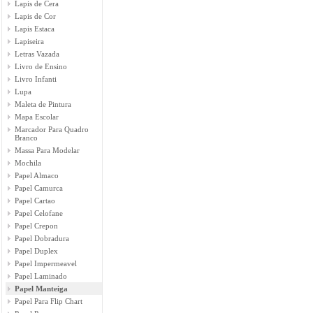
Lapis de Cera
Lapis de Cor
Lapis Estaca
Lapiseira
Letras Vazada
Livro de Ensino
Livro Infanti
Lupa
Maleta de Pintura
Mapa Escolar
Marcador Para Quadro
Branco
Massa Para Modelar
Mochila
Papel Almaco
Papel Camurca
Papel Cartao
Papel Celofane
Papel Crepon
Papel Dobradura
Papel Duplex
Papel Impermeavel
Papel Laminado
Papel Manteiga
Papel Para Flip Chart