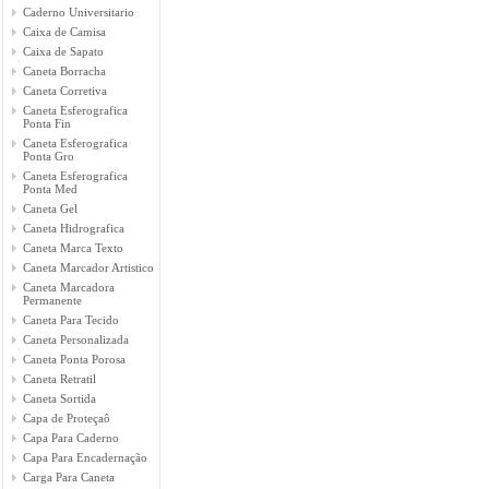
Caderno Universitario
Caixa de Camisa
Caixa de Sapato
Caneta Borracha
Caneta Corretiva
Caneta Esferografica
Ponta Fin
Caneta Esferografica
Ponta Gro
Caneta Esferografica
Ponta Med
Caneta Gel
Caneta Hidrografica
Caneta Marca Texto
Caneta Marcador Artistico
Caneta Marcadora
Permanente
Caneta Para Tecido
Caneta Personalizada
Caneta Ponta Porosa
Caneta Retratil
Caneta Sortida
Capa de Proteçaô
Capa Para Caderno
Capa Para Encadernação
Carga Para Caneta