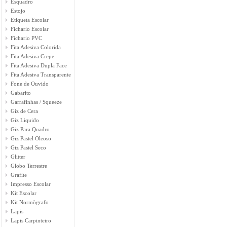
Esquadro
Estojo
Etiqueta Escolar
Fichario Escolar
Fichario PVC
Fita Adesiva Colorida
Fita Adesiva Crepe
Fita Adesiva Dupla Face
Fita Adesiva Transparente
Fone de Ouvido
Gabarito
Garrafinhas / Squeeze
Giz de Cera
Giz Liquido
Giz Para Quadro
Giz Pastel Oleoso
Giz Pastel Seco
Glitter
Globo Terrestre
Grafite
Impresso Escolar
Kit Escolar
Kit Normògrafo
Lapis
Lapis Carpinteiro