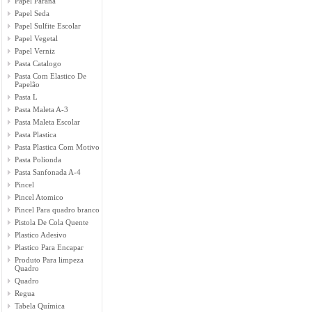
Papel Parana
Papel Seda
Papel Sulfite Escolar
Papel Vegetal
Papel Verniz
Pasta Catalogo
Pasta Com Elastico De
Papelão
Pasta L
Pasta Maleta A-3
Pasta Maleta Escolar
Pasta Plastica
Pasta Plastica Com Motivo
Pasta Polionda
Pasta Sanfonada A-4
Pincel
Pincel Atomico
Pincel Para quadro branco
Pistola De Cola Quente
Plastico Adesivo
Plastico Para Encapar
Produto Para limpeza
Quadro
Quadro
Regua
Tabela Química