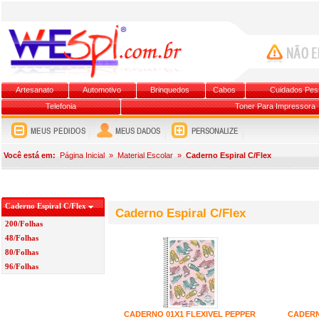
Artesanato
Automotivo
Brinquedos
Cabos
Cuidados Pes
Telefonia
Toner Para Impressora
Você está em:
Página Inicial
»
Material Escolar
»
Caderno Espiral C/Flex
Caderno Espiral C/Flex
Caderno Espiral C/Flex
200/Folhas
48/Folhas
80/Folhas
96/Folhas
CADERNO 01X1 FLEXIVEL PEPPER
CADERN