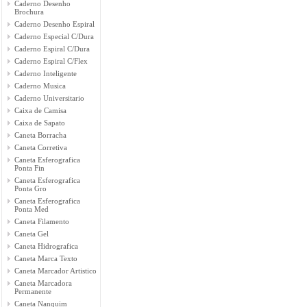
Caderno Desenho
Brochura
Caderno Desenho Espiral
Caderno Especial C/Dura
Caderno Espiral C/Dura
Caderno Espiral C/Flex
Caderno Inteligente
Caderno Musica
Caderno Universitario
Caixa de Camisa
Caixa de Sapato
Caneta Borracha
Caneta Corretiva
Caneta Esferografica
Ponta Fin
Caneta Esferografica
Ponta Gro
Caneta Esferografica
Ponta Med
Caneta Filamento
Caneta Gel
Caneta Hidrografica
Caneta Marca Texto
Caneta Marcador Artistico
Caneta Marcadora
Permanente
Caneta Nanquim