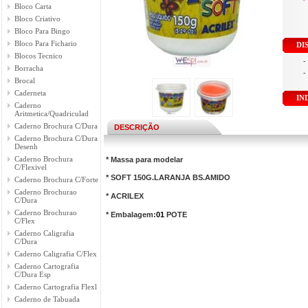
Bloco Carta
Bloco Criativo
Bloco Para Bingo
Bloco Para Fichario
DI
Blocos Tecnico
-
Borracha
-
Brocal
Caderneta
IN
Caderno
Aritmetica/Quadriculad
Caderno Brochura C/Dura
DESCRIÇÃO
Caderno Brochura C/Dura
Desenh
Caderno Brochura
* Massa para modelar
C/Flexivel
* SOFT 150G.LARANJA BS.AMIDO
Caderno Brochura C/Forte
Caderno Brochurao
* ACRILEX
C/Dura
Caderno Brochurao
* Embalagem:
01
POTE
C/Flex
Caderno Caligrafia
C/Dura
Caderno Caligrafia C/Flex
Caderno Cartografia
C/Dura Esp
Caderno Cartografia Flexl
Caderno de Tabuada