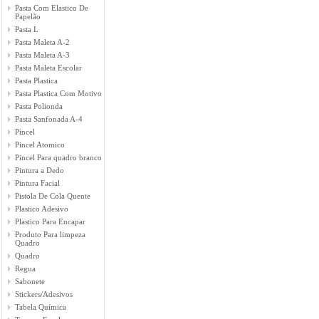
Pasta Com Elastico De
Papelão
Pasta L
Pasta Maleta A-2
Pasta Maleta A-3
Pasta Maleta Escolar
Pasta Plastica
Pasta Plastica Com Motivo
Pasta Polionda
Pasta Sanfonada A-4
Pincel
Pincel Atomico
Pincel Para quadro branco
Pintura a Dedo
Pintura Facial
Pistola De Cola Quente
Plastico Adesivo
Plastico Para Encapar
Produto Para limpeza
Quadro
Quadro
Regua
Sabonete
Stickers/Adesivos
Tabela Química