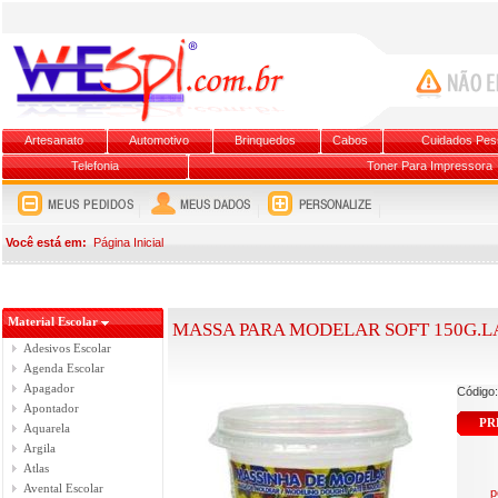
Artesanato
Automotivo
Brinquedos
Cabos
Cuidados Pes
Telefonia
Toner Para Impressora
Você está em:
Página Inicial
Material Escolar
MASSA PARA MODELAR SOFT 150G.LA
Adesivos Escolar
Agenda Escolar
Apagador
Código
Apontador
PR
Aquarela
Argila
Atlas
Avental Escolar
p