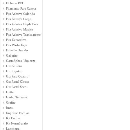
Fichario PVC
Filamento Para Caneta
Fita Adesiva Colorida
Fita Adesiva Crepe
Fita Adesiva Dupla Face
Fita Adesiva Magica
Fita Adesiva Transparente
Fita Decorativa
Fita Washi Tape
Fone de Ouvido
Gabarito
Garrafinhas / Squeeze
Giz de Cera
Giz Liquido
Giz Para Quadro
Giz Pastel Oleoso
Giz Pastel Seco
Glitter
Globo Terrestre
Grafite
Imas
Impresso Escolar
Kit Escolar
Kit Normògrafo
Lancheira