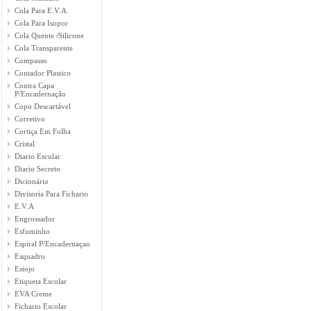
Cola Para E.V.A.
Cola Para Isopor
Cola Quente /Silicone
Cola Transparente
Compasso
Contador Plastico
Contra Capa
P/Encadernação
Copo Descartável
Corretivo
Cortiça Em Folha
Cristal
Diario Escolar
Diario Secreto
Dicionário
Divisoria Para Fichario
E.V.A
Engrossador
Esfuminho
Espiral P/Encadernaçao
Esquadro
Estojo
Etiqueta Escolar
EVA Creme
Fichario Escolar