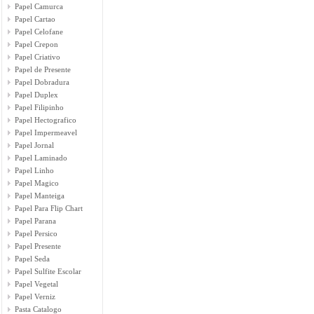
Papel Camurca
Papel Cartao
Papel Celofane
Papel Crepon
Papel Criativo
Papel de Presente
Papel Dobradura
Papel Duplex
Papel Filipinho
Papel Hectografico
Papel Impermeavel
Papel Jornal
Papel Laminado
Papel Linho
Papel Magico
Papel Manteiga
Papel Para Flip Chart
Papel Parana
Papel Persico
Papel Presente
Papel Seda
Papel Sulfite Escolar
Papel Vegetal
Papel Verniz
Pasta Catalogo