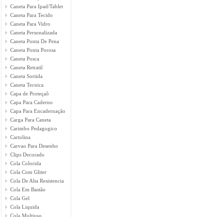
Caneta Para Ipad/Tablet
Caneta Para Tecido
Caneta Para Vidro
Caneta Personalizada
Caneta Ponta De Pena
Caneta Ponta Porosa
Caneta Posca
Caneta Retratil
Caneta Sortida
Caneta Tecnica
Capa de Proteçaô
Capa Para Caderno
Capa Para Encadernação
Carga Para Caneta
Carimbo Pedagogico
Cartolina
Carvao Para Desenho
Clips Decorado
Cola Colorida
Cola Com Gliter
Cola De Alta Resistencia
Cola Em Bastão
Cola Gel
Cola Liquida
Cola Multiuso