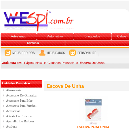
Artesanato
Automotivo
Brinquedos
Cabos
Telefonia
Você está em:
Página Inicial
»
Cuidados Pessoais
»
Escova De Unha
Cuidados Pessoais
Escova De Unha
Absorvente
Acessorio De Ginastica
Acessorio Para Bike
Acessorio Para Futebol
Acessorios
Alicate De Cuticula
Aparelho De Barbear
Atadura
ESCOVA PARA UNHA