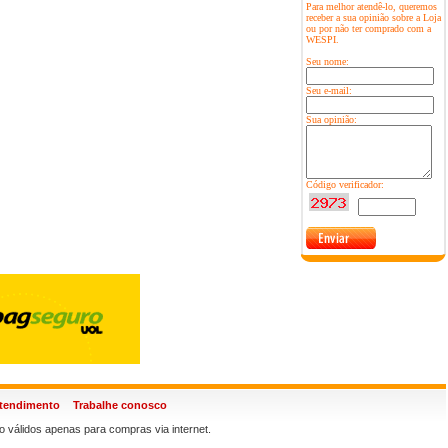
Para melhor atendê-lo, queremos
receber a sua opinião sobre a Loja
ou por não ter comprado com a
WESPI.
Seu nome:
Seu e-mail:
Sua opinião:
Código verificador:
atendimento
Trabalhe conosco
 válidos apenas para compras via internet.