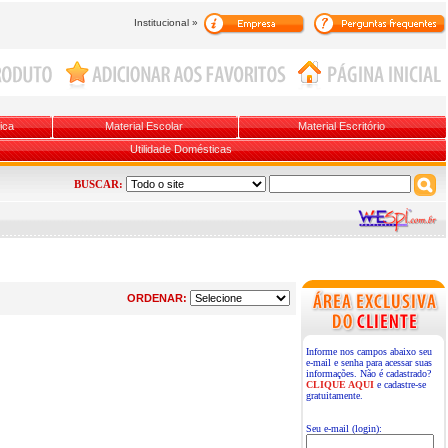
Institucional »
ica
Material Escolar
Material Escritório
Utilidade Domésticas
BUSCAR:
ORDENAR:
Informe nos campos abaixo seu
e-mail e senha para acessar suas
informações. Não é cadastrado?
CLIQUE AQUI
e cadastre-se
gratuitamente.
Seu e-mail (login):