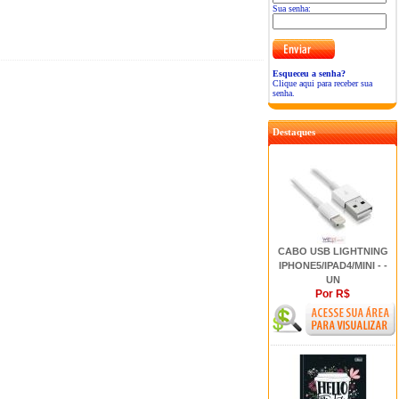
Sua senha:
Esqueceu a senha?
Clique aqui para receber sua
senha.
Destaques
CABO USB LIGHTNING
IPHONE5/IPAD4/MINI - -
UN
Por R$