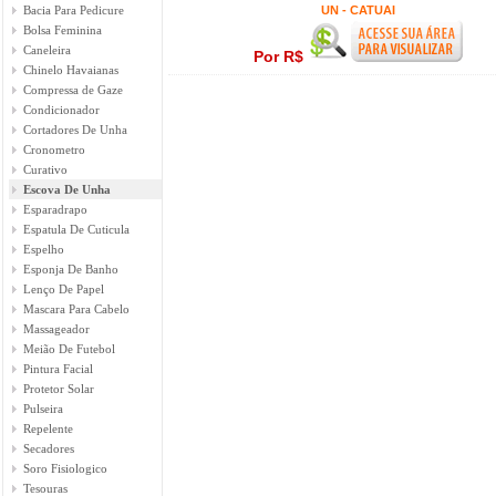
Bacia Para Pedicure
UN - CATUAI
Bolsa Feminina
Caneleira
Por R$
Chinelo Havaianas
Compressa de Gaze
Condicionador
Cortadores De Unha
Cronometro
Curativo
Escova De Unha
Esparadrapo
Espatula De Cuticula
Espelho
Esponja De Banho
Lenço De Papel
Mascara Para Cabelo
Massageador
Meião De Futebol
Pintura Facial
Protetor Solar
Pulseira
Repelente
Secadores
Soro Fisiologico
Tesouras