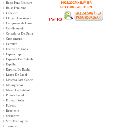
Bacia Para Pedicure
10/15/20CMX3MM BR
PCT.C/80 - WESTERN
Bolsa Feminina
Caneleira
Chinelo Havaianas
Por R$
Compressa de Gaze
Condicionador
Cortadores De Unha
Cronometro
Curativo
Escova De Unha
Esparadrapo
Espatula De Cuticula
Espelho
Esponja De Banho
Lenço De Papel
Mascara Para Cabelo
Massageador
Meião De Futebol
Pintura Facial
Protetor Solar
Pulseira
Repelente
Secadores
Soro Fisiologico
Tesouras