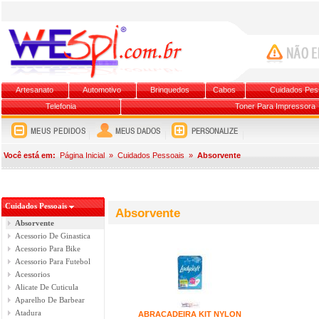
Artesanato
Automotivo
Brinquedos
Cabos
Cuidados Pes
Telefonia
Toner Para Impressora
Você está em:
Página Inicial
»
Cuidados Pessoais
»
Absorvente
Cuidados Pessoais
Absorvente
Absorvente
Acessorio De Ginastica
Acessorio Para Bike
Acessorio Para Futebol
Acessorios
Alicate De Cuticula
Aparelho De Barbear
Atadura
ABRACADEIRA KIT NYLON