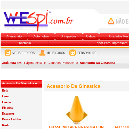
Artesanato
Automotivo
Brinquedos
Cabos
Cuidados Pes
Telefonia
Toner Para Impressora
Você está em:
Página Inicial
»
Cuidados Pessoais
»
Acessorio De Ginastica
Acessorio De Ginastica
Acessorio De Ginastica
Bola
Cone
Corda
Elastico
Extensor
Porta Celular
Roda
ACESSORIO PARA GINASTICA CONE
ACESSOR