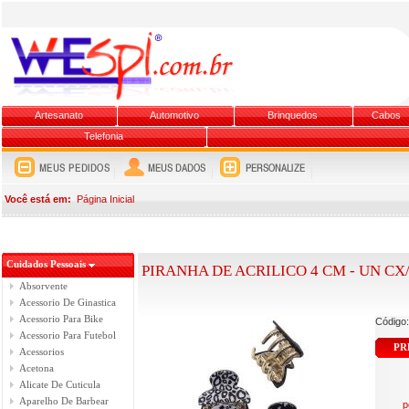
Artesanato
Automotivo
Brinquedos
Cabos
Telefonia
Você está em:
Página Inicial
Cuidados Pessoais
PIRANHA DE ACRILICO 4 CM - UN CX/
Absorvente
Acessorio De Ginastica
Acessorio Para Bike
Código
Acessorio Para Futebol
PR
Acessorios
Acetona
Alicate De Cuticula
Aparelho De Barbear
p