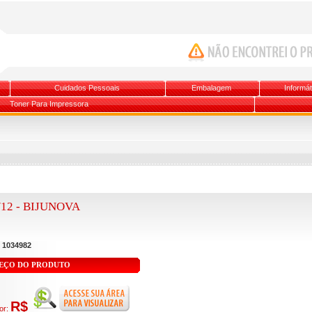
Cuidados Pessoais
Embalagem
Informát
Toner Para Impressora
12 - BIJUNOVA
:
1034982
EÇO DO PRODUTO
R$
or: