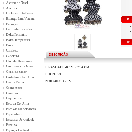
Aspirador Nasal
Atadura
Bacia Para Pedicure
Balança Para Viagem
DI
Balanças
-
Bermuda Esportiva
-
Bolsa Feminina
Bolsa Terapeutica
IN
Bone
Camiseta
DESCRIÇÃO
Caneleira
Chinelo Havaianas
Compressa de Gaze
PIRANHA DE ACRILICO 4 CM
Condicionador
BIJUNOVA
Cortadores De Unha
Embalagem CAIXA
Creme Dental
Cronometro
Curativo
Depiladores
Escova De Unha
Escovas Modeladoras
Esparadrapo
Espatula De Cuticula
Espelho
Esponja De Banho