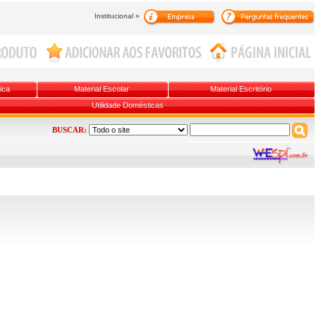
Institucional »
ica
Material Escolar
Material Escritório
Utilidade Domésticas
BUSCAR: