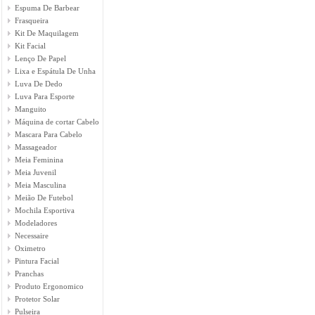
Espuma De Barbear
Frasqueira
Kit De Maquilagem
Kit Facial
Lenço De Papel
Lixa e Espátula De Unha
Luva De Dedo
Luva Para Esporte
Manguito
Máquina de cortar Cabelo
Mascara Para Cabelo
Massageador
Meia Feminina
Meia Juvenil
Meia Masculina
Meião De Futebol
Mochila Esportiva
Modeladores
Necessaire
Oximetro
Pintura Facial
Pranchas
Produto Ergonomico
Protetor Solar
Pulseira