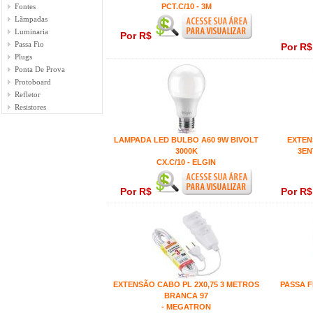
Fontes
PCT.C/10 - 3M
Lãmpadas
Luminaria
Por R$
Passa Fio
Por R
Plugs
Ponta De Prova
Protoboard
Refletor
Resistores
LAMPADA LED BULBO A60 9W BIVOLT
EXTEN
3000K
3EN
CX.C/10 - ELGIN
Por R$
Por R
EXTENSÃO CABO PL 2X0,75 3 METROS
PASSA F
BRANCA 97
- MEGATRON