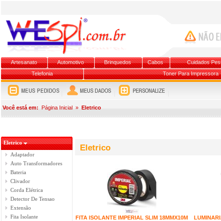
Artesanato
Automotivo
Brinquedos
Cabos
Cuidados Pes
Telefonia
Toner Para Impressora
Você está em:
Página Inicial
»
Eletrico
Eletrico
Eletrico
Adaptador
Auto Transformadores
Bateria
Clivador
Corda Elétrica
Detector De Tensao
Extensão
Fita Isolante
FITA ISOLANTE IMPERIAL SLIM 18MMX10M
LUMINARI