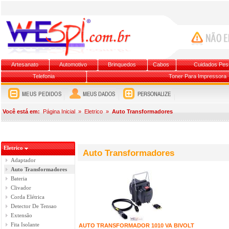
Artesanato
Automotivo
Brinquedos
Cabos
Cuidados Pes
Telefonia
Toner Para Impressora
Você está em:
Página Inicial
»
Eletrico
»
Auto Transformadores
Eletrico
Auto Transformadores
Adaptador
Auto Transformadores
Bateria
Clivador
Corda Elétrica
Detector De Tensao
Extensão
Fita Isolante
AUTO TRANSFORMADOR 1010 VA BIVOLT