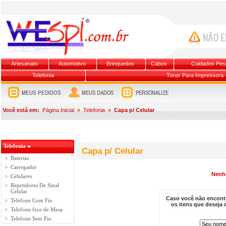
Artesanato
Automotivo
Brinquedos
Cabos
Cuidados Pes
Telefonia
Toner Para Impressora
Você está em:
Página Inicial
»
Telefonia
»
Capa p/ Celular
Telefonia
Capa p/ Celular
Baterias
Carregador
Nenh
Celulares
Repetidores De Sinal
Celular
Caso você não encontr
Telefone Com Fio
os itens que deseja
Telefone fixo de Mesa
Telefone Sem Fio