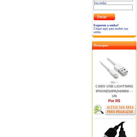
Sua senha:
Esqueceu a senha?
Clique aqui para receber sua
senha.
Destaques
CABO USB LIGHTNING
IPHONE5/IPAD4/MINI - -
UN
Por R$