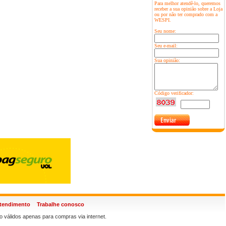
Para melhor atendê-lo, queremos
receber a sua opinião sobre a Loja
ou por não ter comprado com a
WESPI.
Seu nome:
Seu e-mail:
Sua opinião:
Código verificador:
atendimento
Trabalhe conosco
 válidos apenas para compras via internet.