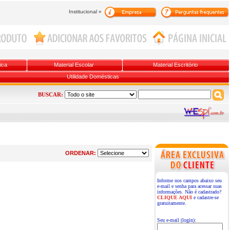
Institucional »
ica
Material Escolar
Material Escritório
Utilidade Domésticas
BUSCAR:
ORDENAR:
Informe nos campos abaixo seu
e-mail e senha para acessar suas
informações. Não é cadastrado?
CLIQUE AQUI
e cadastre-se
gratuitamente.
Seu e-mail (login):