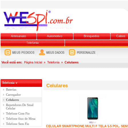
Artesanato
Automotivo
Brinquedos
Cabos
Telefonia
Você está em:
Página Inicial
»
Telefonia
»
Celulares
Telefonia
Celulares
Baterias
Carregador
Celulares
Repetidores De Sinal
Celular
Telefone Com Fio
Telefone fixo de Mesa
Telefone Sem Fio
CELULAR SMARTPHONE MULTI F TELA 5.5 POL. SEN