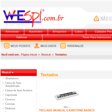
Artesanato
Automotivo
Brinquedos
Cabos
Cuidados Pes
Telefonia
Toner Para Impressora
Você está em:
Página Inicial
»
Musical
»
Teclados
Musical
Teclados
Abafadores
Caixa de Som
Amplificada
Caixas de Som Acúitica
Capotraste
Cavacos
Correias
Dedeiras
TECLADO MUSICAL CASIOTONE BASICO