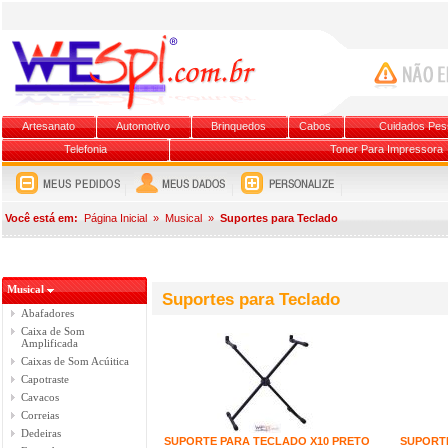
Artesanato
Automotivo
Brinquedos
Cabos
Cuidados Pes
Telefonia
Toner Para Impressora
Você está em:
Página Inicial
»
Musical
»
Suportes para Teclado
Musical
Suportes para Teclado
Abafadores
Caixa de Som
Amplificada
Caixas de Som Acúitica
Capotraste
Cavacos
Correias
Dedeiras
SUPORTE PARA TECLADO X10 PRETO
SUPORTE