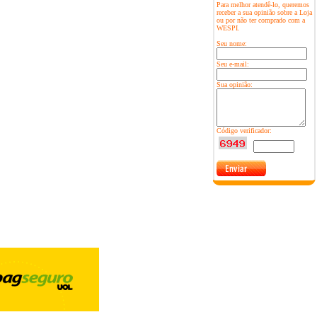
Para melhor atendê-lo, queremos
receber a sua opinião sobre a Loja
ou por não ter comprado com a
WESPI.
Seu nome:
Seu e-mail:
Sua opinião:
Código verificador: