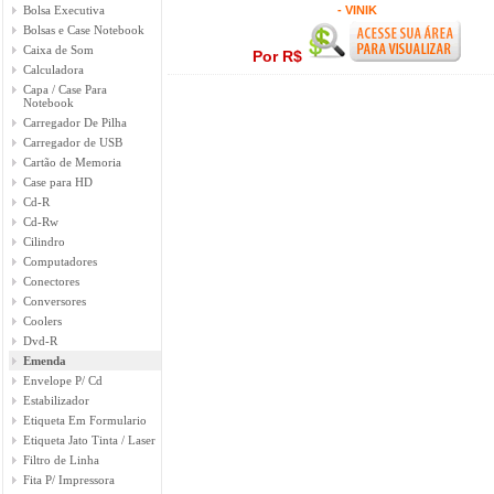
Bolsa Executiva
- VINIK
Bolsas e Case Notebook
Caixa de Som
Por R$
Calculadora
Capa / Case Para
Notebook
Carregador De Pilha
Carregador de USB
Cartão de Memoria
Case para HD
Cd-R
Cd-Rw
Cilindro
Computadores
Conectores
Conversores
Coolers
Dvd-R
Emenda
Envelope P/ Cd
Estabilizador
Etiqueta Em Formulario
Etiqueta Jato Tinta / Laser
Filtro de Linha
Fita P/ Impressora