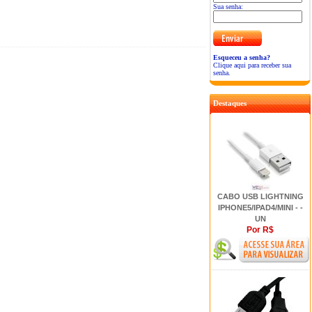
Sua senha:
Esqueceu a senha?
Clique aqui para receber sua
senha.
Destaques
CABO USB LIGHTNING
IPHONE5/IPAD4/MINI - -
UN
Por R$