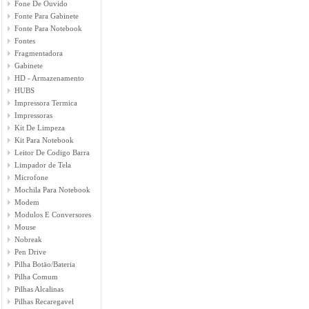
Fone De Ouvido
Fonte Para Gabinete
Fonte Para Notebook
Fontes
Fragmentadora
Gabinete
HD - Armazenamento
HUBS
Impressora Termica
Impressoras
Kit De Limpeza
Kit Para Notebook
Leitor De Codigo Barra
Limpador de Tela
Microfone
Mochila Para Notebook
Modem
Modulos E Conversores
Mouse
Nobreak
Pen Drive
Pilha Botäo/Bateria
Pilha Comum
Pilhas Alcalinas
Pilhas Recaregavel