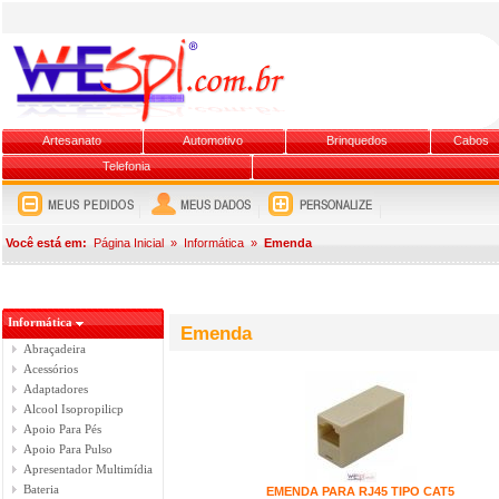
Artesanato
Automotivo
Brinquedos
Cabos
Telefonia
Você está em:
Página Inicial
»
Informática
»
Emenda
Informática
Emenda
Abraçadeira
Acessórios
Adaptadores
Alcool Isopropilicp
Apoio Para Pés
Apoio Para Pulso
Apresentador Multimídia
Bateria
EMENDA PARA RJ45 TIPO CAT5