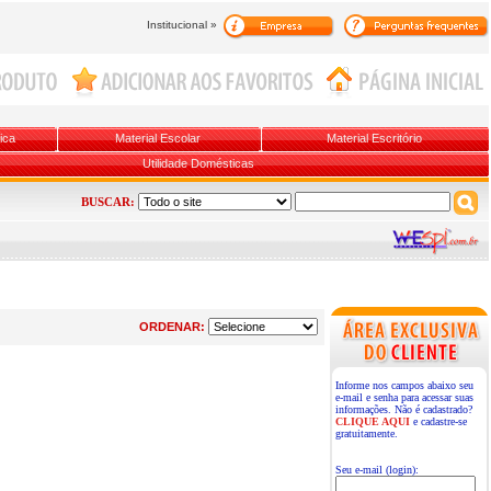
Institucional »
ica
Material Escolar
Material Escritório
Utilidade Domésticas
BUSCAR:
ORDENAR:
Informe nos campos abaixo seu
e-mail e senha para acessar suas
informações. Não é cadastrado?
CLIQUE AQUI
e cadastre-se
gratuitamente.
Seu e-mail (login):