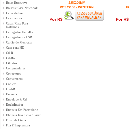
Bolsa Executiva
2,5X200MM
PCT.C/100 - WESTERN
P
Bolsas e Case Notebook
Caixa de Som
Calculadora
Por R$
Por R
Capa / Case Para
Notebook
Carregador De Pilha
Carregador de USB
Cartão de Memoria
Case para HD
Cd-R
Cd-Rw
Cilindro
Computadores
Conectores
Conversores
Coolers
Dvd-R
Emenda
Envelope P/ Cd
Estabilizador
Etiqueta Em Formulario
Etiqueta Jato Tinta / Laser
Filtro de Linha
Fita P/ Impressora