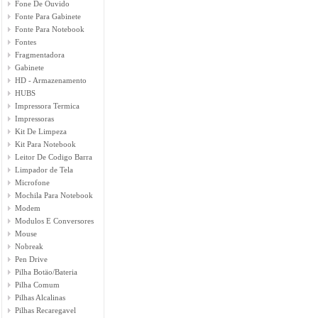
Fone De Ouvido
Fonte Para Gabinete
Fonte Para Notebook
Fontes
Fragmentadora
Gabinete
HD - Armazenamento
HUBS
Impressora Termica
Impressoras
Kit De Limpeza
Kit Para Notebook
Leitor De Codigo Barra
Limpador de Tela
Microfone
Mochila Para Notebook
Modem
Modulos E Conversores
Mouse
Nobreak
Pen Drive
Pilha Botäo/Bateria
Pilha Comum
Pilhas Alcalinas
Pilhas Recaregavel