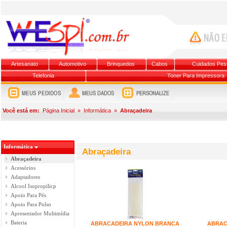
Artesanato
Automotivo
Brinquedos
Cabos
Cuidados Pes
Telefonia
Toner Para Impressora
Você está em:
Página Inicial
»
Informática
»
Abraçadeira
Informática
Abraçadeira
Abraçadeira
Acessórios
Adaptadores
Alcool Isopropilicp
Apoio Para Pés
Apoio Para Pulso
Apresentador Multimídia
Bateria
ABRACADEIRA NYLON BRANCA
ABRAC