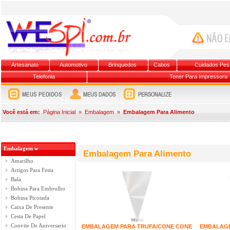
Artesanato
Automotivo
Brinquedos
Cabos
Cuidados Pes
Telefonia
Toner Para Impressora
Você está em:
Página Inicial
»
Embalagem
»
Embalagem Para Alimento
Embalagem
Embalagem Para Alimento
Amarilho
Artigos Para Festa
Bala
Bobina Para Embrulho
Bobina Picotada
Caixa De Presente
Cesta De Papel
Convite De Aniversario
EMBALAGEM PARA TRUFA/CONE CONE
EMBALAGE