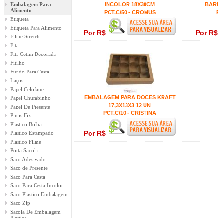
Embalagem Para
INCOLOR 18X30CM
BAR
Alimento
PCT.C/50 - CROMUS
Etiqueta
Etiqueta Para Alimento
Por R$
Por R
Filme Stretch
Fita
Fita Cetim Decorada
Fitilho
Fundo Para Cesta
Laços
Papel Celofane
EMBALAGEM PARA DOCES KRAFT
Papel Chumbinho
17,3X13X3 12 UN
Papel De Presente
PCT.C/10 - CRISTINA
Pinos Fix
Plastico Bolha
Por R$
Plastico Estampado
Plastico Filme
Porta Sacola
Saco Adesivado
Saco de Presente
Saco Para Cesta
Saco Para Cesta Incolor
Saco Plastico Embalagem
Saco Zip
Sacola De Embalagem
Plastica