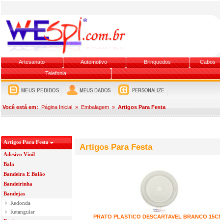
Artesanato
Automotivo
Brinquedos
Cabos
Telefonia
Você está em:
Página Inicial
»
Embalagem
»
Artigos Para Festa
Artigos Para Festa
Artigos Para Festa
Adesivo Vinil
Bala
Bandeira E Balão
Bandeirinha
Bandejas
Redonda
Retangular
PRATO PLASTICO DESCARTAVEL BRANCO 15C