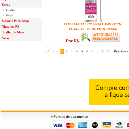
Spray
Grafite
Neve
Suporte Para Balao
FECHO METALICO PRATA 4MMX11CM.
Tinta em Pó
PCT.C/100 - FITAS PROGRESSO
Toalha De Mesa
Velas
Por R$
« Anterior
1
2
3
4
5
6
7
8
9
10
Próximo »
» Formas de pagamento