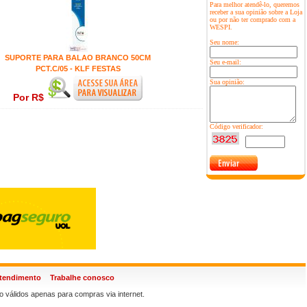
Para melhor atendê-lo, queremos
receber a sua opinião sobre a Loja
ou por não ter comprado com a
WESPI.
Seu nome:
SUPORTE PARA BALAO BRANCO 50CM
Seu e-mail:
PCT.C/05 - KLF FESTAS
Sua opinião:
Por R$
Código verificador:
atendimento
Trabalhe conosco
 válidos apenas para compras via internet.