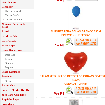
Por R$
Guardanapo
Lançador
Chuva Colorida
Chuva De Ouro
Chuva De Prata
Maquina Para Encher
Balao
Painel
SUPORTE PARA BALAO BRANCO 33CM
PCT.C/10 - KLF FESTAS
Papel De Bala
Pinta Cabelo
Por R$
Porta Copo
Prato Descartavel
Decorado
Fundo
Grande
Pequeno
Prato Laminado
BALAO METALIZADO DECORADO CORACAO VER
Pulseiras
45CM.
Neon
UNIDADE - MAKE+
Recortador
Saco De Plastico Hot Dog
Por R$
Saco Para Geladinho
Saquinho Papel
Sepentinas