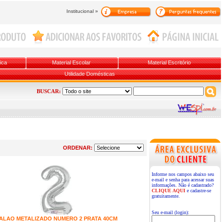
Institucional »
ica
Material Escolar
Material Escritório
Utilidade Domésticas
BUSCAR:
ORDENAR:
Informe nos campos abaixo seu
e-mail e senha para acessar suas
informações. Não é cadastrado?
CLIQUE AQUI
e cadastre-se
gratuitamente.
Seu e-mail (login):
ALAO METALIZADO NUMERO 2 PRATA 40CM