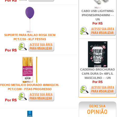
Por R$
CABO USB LIGHTNING
IPHONE5/IPAD4/MINI - -
UN
Por R$
SUPORTE PARA BALAO ROSA 33CM
PCT.C/10 - KLF FESTAS
Por R$
CADERNO BROCHURAO
CAPA DURA D+ 48FLS.
MASCULINO - - UN
Por R$
FECHO METALICO DOURADO 4MMX11CM.
PCT.C/100 - FITAS PROGRESSO
Por R$