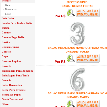
Bexigas
20PCTSX10UNID.
Balao
CAIXA - REGINA FESTAS
Decoradas
Lisas
Por R$
Bolo Falso
Bomba Para Encher Balão
Buzina
Canudo
Canudo Pega Balão
Cartão
Chapeu Junino
BALAO METALIZADO NUMERO 3 PRATA 40CM
Confete
UNIDADE - MAKE+
Copo
Corante Liquido
Por R$
Corneta
Embalagem Para Bombom
Embalagem Para Trufa
Essencia
Faixa Decorativa
Fecho Para Presente
BALAO METALIZADO NUMERO 6 PRATA 40CM
Forma De Papel
UNIDADE - MAKE+
Garfo Descartavel
Glitter