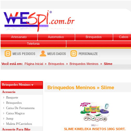
Artesanato
Automotivo
Brinquedos
Cabos
Telefonia
Você está em:
Página Inicial
»
Brinquedos
»
Brinquedos Meninos
»
Slime
Brinquedos Meninos
Brinquedos Meninos » Slime
Acessorio
Basquete
Brinquedos
Caixa De Ferramenta
Caixa Magica
Jump
Maleta P/Carrinhos
SLIME KIMELEKA INSETOS 180G SORT.
Acessorio Para Bike