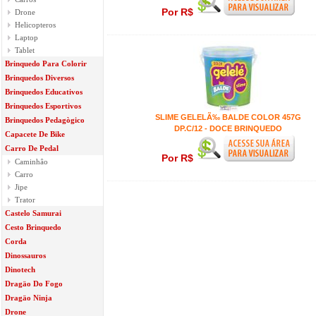
Por R$
Drone
Helicopteros
Laptop
Tablet
Brinquedo Para Colorir
Brinquedos Diversos
Brinquedos Educativos
Brinquedos Esportivos
SLIME GELELÃ‰ BALDE COLOR 457G
Brinquedos Pedagògico
DP.C/12 - DOCE BRINQUEDO
Capacete De Bike
Carro De Pedal
Por R$
Caminhâo
Carro
Jipe
Trator
Castelo Samurai
Cesto Brinquedo
Corda
Dinossauros
Dinotech
Dragäo Do Fogo
Dragäo Ninja
Drone