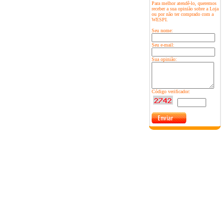
Para melhor atendê-lo, queremos
receber a sua opinião sobre a Loja
ou por não ter comprado com a
WESPI.
Seu nome:
Seu e-mail:
Sua opinião:
Código verificador: