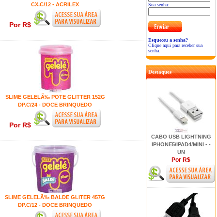
CX.C/12 - ACRILEX
Sua senha:
Por R$
Esqueceu a senha?
Clique aqui para receber sua
senha.
Destaques
SLIME GELELÃ‰ POTE GLITTER 152G
DP.C/24 - DOCE BRINQUEDO
Por R$
CABO USB LIGHTNING
IPHONE5/IPAD4/MINI - -
UN
Por R$
SLIME GELELÃ‰ BALDE GLITER 457G
DP.C/12 - DOCE BRINQUEDO