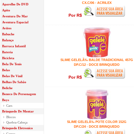
CX.C/06 - ACRILEX
Aparelho De DVD
Apito
Por R$
Aventura Do Mar
Aventura Espacial
Aviöes
Babuche
Balanço
Barraca Infantil
Bateria
Bicicleta
SLIME GELELÃ‰ BALDE TRADICIONAL 457G
Bola De Tenis
DP.C/12 - DOCE BRINQUEDO
Bolas
Bolas De Vinil
Por R$
Bolhas De Sabâo
Boliche
Boneco De Personagem
Boys
Cars
Brinquedo De Montar
Blocos
SLIME GELELÃ‰ POTE COLOR 152G
Quebra-Cabeça
DP.C/24 - DOCE BRINQUEDO
Brinquedo Eletronico
Carros