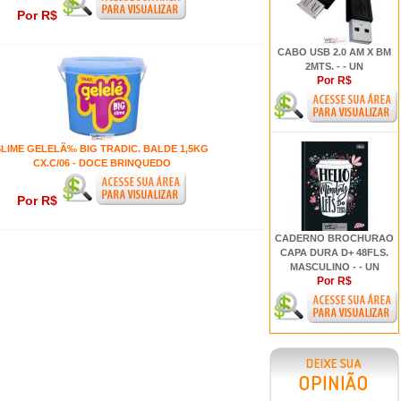
Por R$
CABO USB 2.0 AM X BM
2MTS. - - UN
Por R$
SLIME GELELÃ‰ BIG TRADIC. BALDE 1,5KG
CX.C/06 - DOCE BRINQUEDO
Por R$
CADERNO BROCHURAO
CAPA DURA D+ 48FLS.
MASCULINO - - UN
Por R$