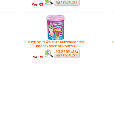
Por R$
SLIME GELELÃ‰ POTE UNICORNIO 152G
DP.C/24 - DOCE BRINQUEDO
Por R$