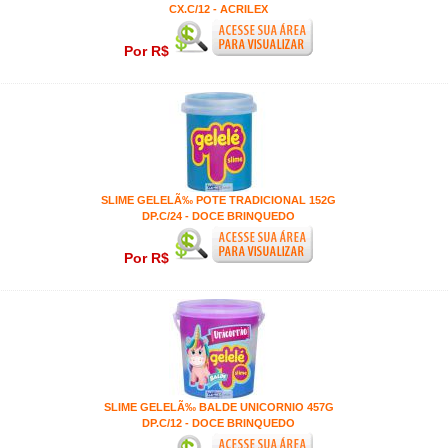
CX.C/12 - ACRILEX
Por R$
SLIME GELELÃ‰ POTE TRADICIONAL 152G
DP.C/24 - DOCE BRINQUEDO
Por R$
SLIME GELELÃ‰ BALDE UNICORNIO 457G
DP.C/12 - DOCE BRINQUEDO