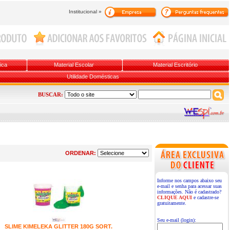
Institucional »
ica
Material Escolar
Material Escritório
Utilidade Domésticas
BUSCAR:
ORDENAR:
Informe nos campos abaixo seu
e-mail e senha para acessar suas
informações. Não é cadastrado?
CLIQUE AQUI
e cadastre-se
gratuitamente.
Seu e-mail (login):
SLIME KIMELEKA GLITTER 180G SORT.