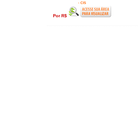
- CIS
Por R$