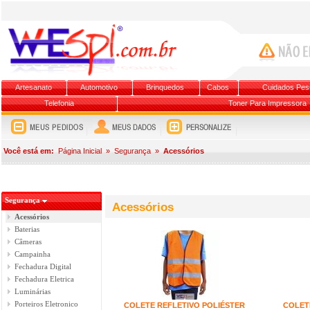
Artesanato
Automotivo
Brinquedos
Cabos
Cuidados Pes
Telefonia
Toner Para Impressora
Você está em:
Página Inicial
»
Segurança
»
Acessórios
Segurança
Acessórios
Acessórios
Baterias
Câmeras
Campainha
Fechadura Digital
Fechadura Eletrica
Luminárias
Porteiros Eletronico
COLETE REFLETIVO POLIÉSTER
COLET