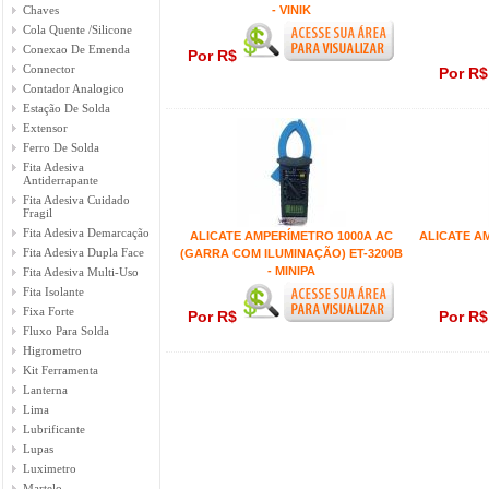
Chaves
- VINIK
Cola Quente /Silicone
Conexao De Emenda
Por R$
Connector
Por R
Contador Analogico
Estação De Solda
Extensor
Ferro De Solda
Fita Adesiva
Antiderrapante
Fita Adesiva Cuidado
Fragil
Fita Adesiva Demarcação
ALICATE AMPERÍMETRO 1000A AC
ALICATE A
Fita Adesiva Dupla Face
(GARRA COM ILUMINAÇÃO) ET-3200B
- MINIPA
Fita Adesiva Multi-Uso
Fita Isolante
Fixa Forte
Por R$
Por R
Fluxo Para Solda
Higrometro
Kit Ferramenta
Lanterna
Lima
Lubrificante
Lupas
Luximetro
Martelo