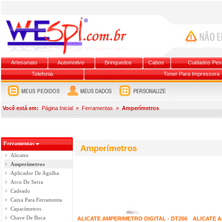
Artesanato
Automotivo
Brinquedos
Cabos
Cuidados Pes
Telefonia
Toner Para Impressora
Você está em:
Página Inicial
»
Ferramentas
»
Amperímetros
Ferramentas
Amperímetros
Alicates
Amperímetros
Aplicador De Agulha
Arco De Serra
Cadeado
Caixa Para Ferramenta
Capacímetros
Chave De Boca
ALICATE AMPERIMETRO DIGITAL - DT266
ALICATE A