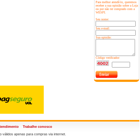
Para melhor atendê-lo, queremos
receber a sua opinião sobre a Loja
ou por não ter comprado com a
WESPI.
Seu nome:
Seu e-mail:
Sua opinião:
Código verificador:
atendimento
Trabalhe conosco
 válidos apenas para compras via internet.