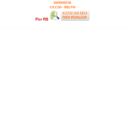
160X6X6CM.
CX.C/30 - BELFIX
Por R$