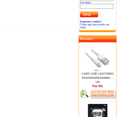
Sua senha:
Esqueceu a senha?
Clique aqui para receber sua
senha.
Destaques
CABO USB LIGHTNING
IPHONE5/IPAD4/MINI - -
UN
Por R$