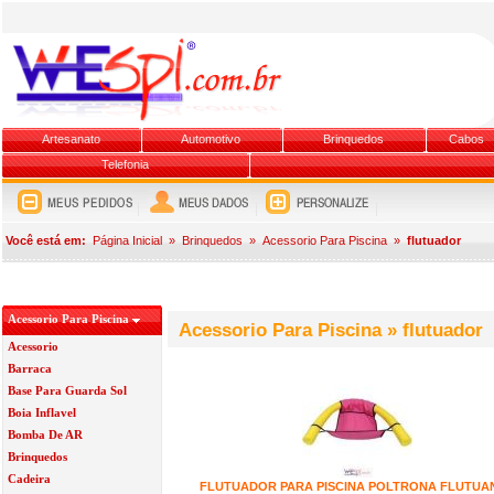
Artesanato
Automotivo
Brinquedos
Cabos
Telefonia
Você está em:
Página Inicial
»
Brinquedos
»
Acessorio Para Piscina
»
flutuador
Acessorio Para Piscina
Acessorio Para Piscina » flutuador
Acessorio
Barraca
Base Para Guarda Sol
Boia Inflavel
Bomba De AR
Brinquedos
Cadeira
FLUTUADOR PARA PISCINA POLTRONA FLUTUA