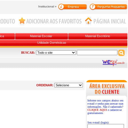
Institucional »
ica
Material Escolar
Material Escritório
Utilidade Domésticas
BUSCAR:
ORDENAR:
Informe nos campos abaixo seu
e-mail e senha para acessar suas
informações. Não é cadastrado?
CLIQUE AQUI
e cadastre-se
gratuitamente.
Seu e-mail (login):