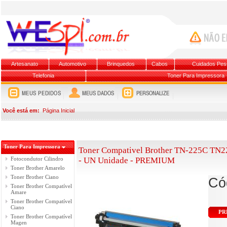
Artesanato
Automotivo
Brinquedos
Cabos
Cuidados Pes
Telefonia
Toner Para Impressora
Você está em:
Página Inicial
Toner Para Impressora
Toner Compativel Brother TN-225C TN
Fotocondutor Cilindro
- UN Unidade - PREMIUM
Toner Brother Amarelo
Toner Brother Ciano
Có
Toner Brother Compatível
Amare
Toner Brother Compatível
Ciano
PR
Toner Brother Compatível
Magen