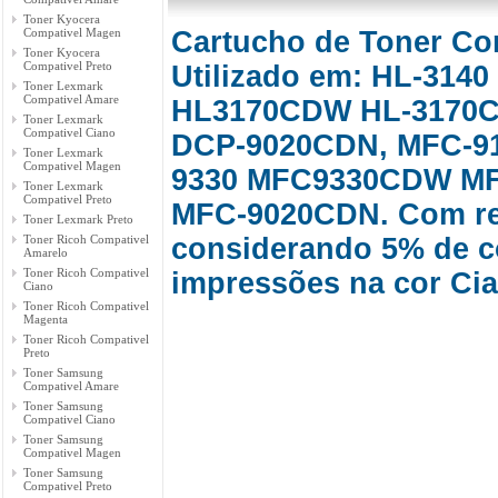
Toner Kyocera
Compativel Magen
Cartucho de Toner Co
Toner Kyocera
Compativel Preto
Utilizado em: HL-314
Toner Lexmark
Compativel Amare
HL3170CDW HL-3170C
Toner Lexmark
Compativel Ciano
DCP-9020CDN, MFC-9
Toner Lexmark
Compativel Magen
9330 MFC9330CDW MF
Toner Lexmark
Compativel Preto
MFC-9020CDN. Com re
Toner Lexmark Preto
Toner Ricoh Compativel
considerando 5% de c
Amarelo
Toner Ricoh Compativel
impressões na cor Ci
Ciano
Toner Ricoh Compativel
Magenta
Toner Ricoh Compativel
Preto
Toner Samsung
Compativel Amare
Toner Samsung
Compativel Ciano
Toner Samsung
Compativel Magen
Toner Samsung
Compativel Preto