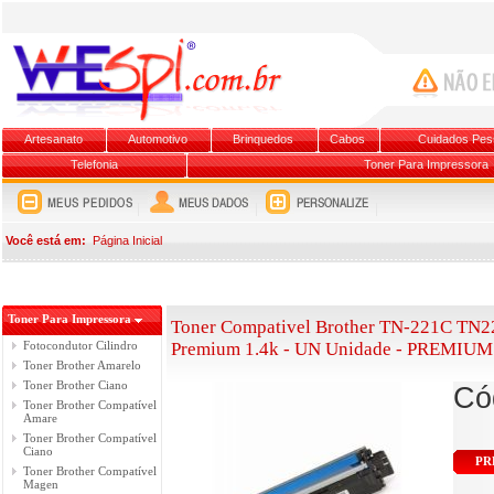
Artesanato
Automotivo
Brinquedos
Cabos
Cuidados Pes
Telefonia
Toner Para Impressora
Você está em:
Página Inicial
Toner Para Impressora
Toner Compativel Brother TN-221C T
Fotocondutor Cilindro
Premium 1.4k - UN Unidade - PREMIUM
Toner Brother Amarelo
Toner Brother Ciano
Có
Toner Brother Compatível
Amare
Toner Brother Compatível
Ciano
PR
Toner Brother Compatível
Magen