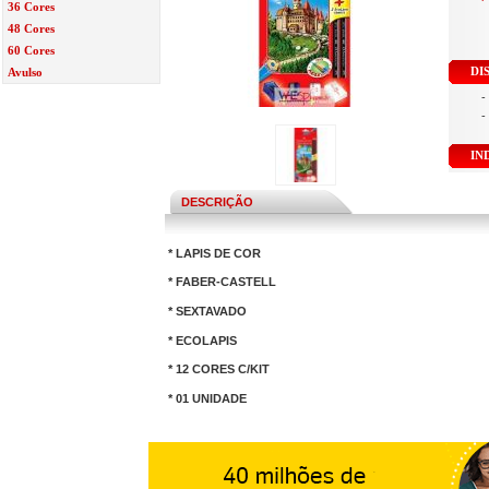
36 Cores
48 Cores
60 Cores
DI
Avulso
-
-
IN
DESCRIÇÃO
* LAPIS DE COR
* FABER-CASTELL
* SEXTAVADO
* ECOLAPIS
* 12 CORES C/KIT
* 01 UNIDADE