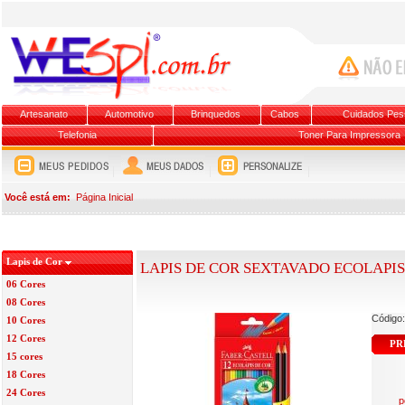
Artesanato
Automotivo
Brinquedos
Cabos
Cuidados Pes
Telefonia
Toner Para Impressora
Você está em:
Página Inicial
Lapis de Cor
LAPIS DE COR SEXTAVADO ECOLAPIS 
06 Cores
08 Cores
Código
10 Cores
12 Cores
PR
15 cores
18 Cores
24 Cores
p