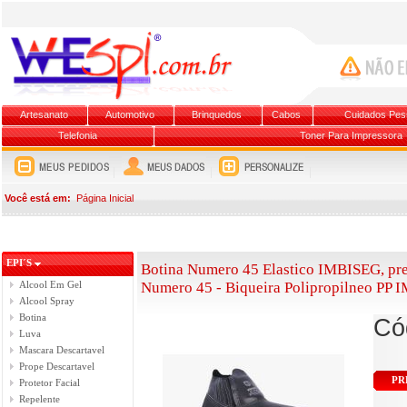
Artesanato
Automotivo
Brinquedos
Cabos
Cuidados Pes
Telefonia
Toner Para Impressora
Você está em:
Página Inicial
EPI´S
Botina Numero 45 Elastico IMBISEG, pre
Alcool Em Gel
Numero 45 - Biqueira Polipropilneo P
Alcool Spray
Botina
Có
Luva
Mascara Descartavel
Prope Descartavel
PR
Protetor Facial
Repelente