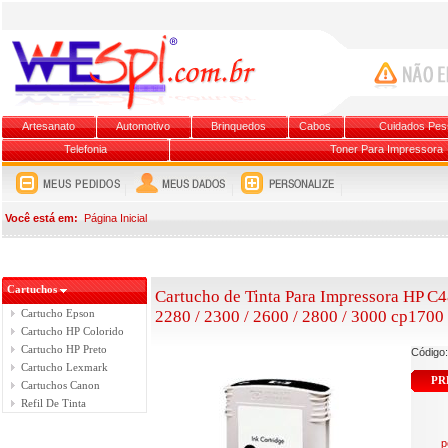
Artesanato
Automotivo
Brinquedos
Cabos
Cuidados Pes
Telefonia
Toner Para Impressora
Você está em:
Página Inicial
Cartuchos
Cartucho de Tinta Para Impressora HP C48
Cartucho Epson
2280 / 2300 / 2600 / 2800 / 3000 cp170
Cartucho HP Colorido
Cartucho HP Preto
Código
Cartucho Lexmark
PR
Cartuchos Canon
Refil De Tinta
p